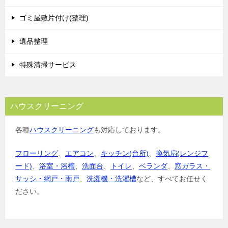
ゴミ屋敷片付け(整理)
遺品整理
特殊清掃サービス
ハウスクリーニング
各種
ハウスクリーニング
も対応しております。
フローリング
、
エアコン
、
キッチン(台所)
、
換気扇(レンジフ
ード)
、
浴室・浴槽
、
洗面台
、
トイレ
、
ベランダ
、
窓ガラス・
サッシ・網戸・雨戸
、
洗濯機・洗濯槽
など、すべてお任せく
ださい。