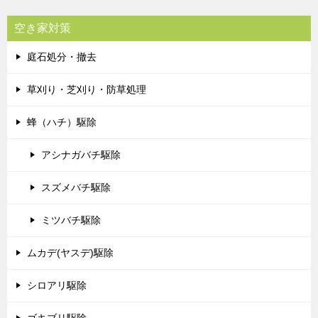
空き家対策
庭石処分・撤去
草刈り・芝刈り・防草処理
蜂（ハチ）駆除
アシナガバチ駆除
スズメバチ駆除
ミツバチ駆除
ムカデ(ヤスデ)駆除
シロアリ駆除