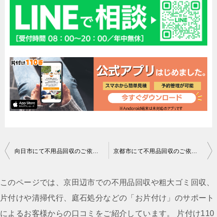
投
向日市にて不用品回収のご依頼 匿名希望様の声
京都市にて不用品回収のご依頼 匿名希望様の声
稿
ナ
このページでは、京田辺市での不用品回収や粗大ゴミ回収、
ビ
片付けや清掃代行、庭石処分などの「お片付け」のサポート
ゲ
によるお客様からの口コミをご紹介しています。 片付け110