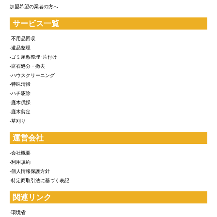
加盟希望の業者の方へ
サービス一覧
-不用品回収
-遺品整理
-ゴミ屋敷整理･片付け
-庭石処分・撤去
-ハウスクリーニング
-特殊清掃
-ハチ駆除
-庭木伐採
-庭木剪定
-草刈り
運営会社
-会社概要
-利用規約
-個人情報保護方針
-特定商取引法に基づく表記
関連リンク
-環境省