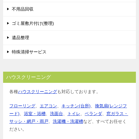
不用品回収
ゴミ屋敷片付け(整理)
遺品整理
特殊清掃サービス
ハウスクリーニング
各種
ハウスクリーニング
も対応しております。
フローリング
、
エアコン
、
キッチン(台所)
、
換気扇(レンジフ
ード)
、
浴室・浴槽
、
洗面台
、
トイレ
、
ベランダ
、
窓ガラス・
サッシ・網戸・雨戸
、
洗濯機・洗濯槽
など、すべてお任せく
ださい。