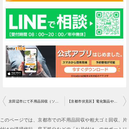
投
京田辺市にて不用品回収（ソファー（３人用）、ペットゲージ、その他微調整）のご依頼 匿名希望様の声
【京都市伏見区】電化製品や物置小屋の回収！カード決済の対応に喜んでいただけました。
稿
ナ
このページでは、京都市での不用品回収や粗大ゴミ回収、片
ビ