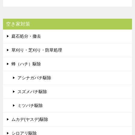
空き家対策
庭石処分・撤去
草刈り・芝刈り・防草処理
蜂（ハチ）駆除
アシナガバチ駆除
スズメバチ駆除
ミツバチ駆除
ムカデ(ヤスデ)駆除
シロアリ駆除