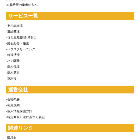
加盟希望の業者の方へ
サービス一覧
-不用品回収
-遺品整理
-ゴミ屋敷整理･片付け
-庭石処分・撤去
-ハウスクリーニング
-特殊清掃
-ハチ駆除
-庭木伐採
-庭木剪定
-草刈り
運営会社
-会社概要
-利用規約
-個人情報保護方針
-特定商取引法に基づく表記
関連リンク
-環境省