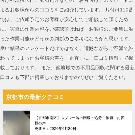
付けや清掃代行、庭石処分などの「お片付け」のサポートに
ゲ
よるお客様からの口コミをご紹介しています。 片付け110番
ー
では、ご依頼予定のお客様が安心してご相談して頂くため
シ
に、実際の作業内容をご確認頂ければ、お客様のご要望に沿
ョ
った作業可能かどうかの判断のご参考になるかと思います。
ン
良い結果のアンケートだけではなく、遺憾ながらご不満で終
わってしまったお客様の声を「正直」に「口コミ情報」で掲
載しております。 また、他地域での不用品回収に関する最新
口コミも下部に掲載しておりますのでぜひご覧ください。
京都市の最新クチコミ
【京都市南区】スプレー缶の回収・処分ご依頼 お客
様の声
更新日：2026年6月20日