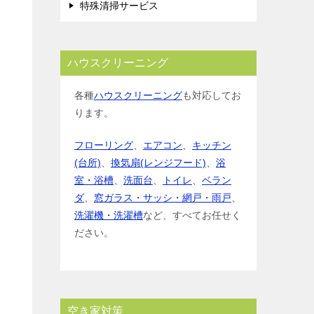
特殊清掃サービス
ハウスクリーニング
各種
ハウスクリーニング
も対応してお
ります。
フローリング
、
エアコン
、
キッチン
(台所)
、
換気扇(レンジフード)
、
浴
室・浴槽
、
洗面台
、
トイレ
、
ベラン
ダ
、
窓ガラス・サッシ・網戸・雨戸
、
洗濯機・洗濯槽
など、すべてお任せく
ださい。
空き家対策