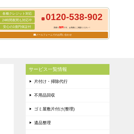
各種クレジット対応
0120-538-902
24時間夜間も対応中
安心の1億円保証付
無料
見積り
です。お気軽にご相談ください！
メールフォームでのお問い合わせ
サービス一覧情報
片付け・掃除代行
不用品回収
ゴミ屋敷片付け(整理)
遺品整理