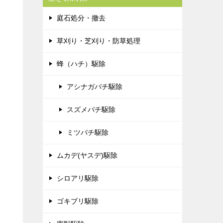
庭石処分・撤去
草刈り・芝刈り・防草処理
蜂（ハチ）駆除
アシナガバチ駆除
スズメバチ駆除
ミツバチ駆除
ムカデ(ヤスデ)駆除
シロアリ駆除
ゴキブリ駆除