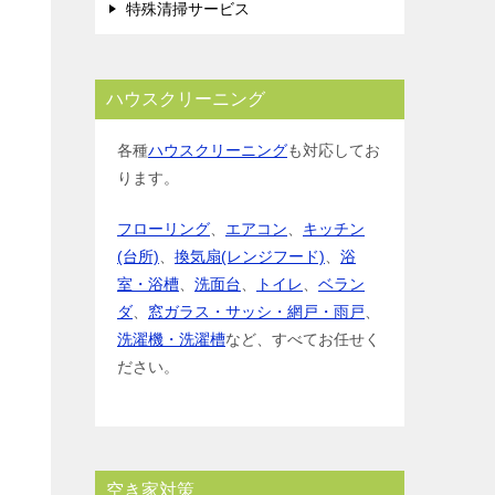
特殊清掃サービス
ハウスクリーニング
各種
ハウスクリーニング
も対応してお
ります。
フローリング
、
エアコン
、
キッチン
(台所)
、
換気扇(レンジフード)
、
浴
室・浴槽
、
洗面台
、
トイレ
、
ベラン
ダ
、
窓ガラス・サッシ・網戸・雨戸
、
洗濯機・洗濯槽
など、すべてお任せく
ださい。
空き家対策