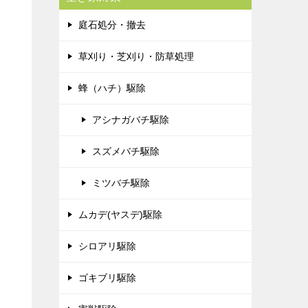
庭石処分・撤去
草刈り・芝刈り・防草処理
蜂（ハチ）駆除
アシナガバチ駆除
スズメバチ駆除
ミツバチ駆除
ムカデ(ヤスデ)駆除
シロアリ駆除
ゴキブリ駆除