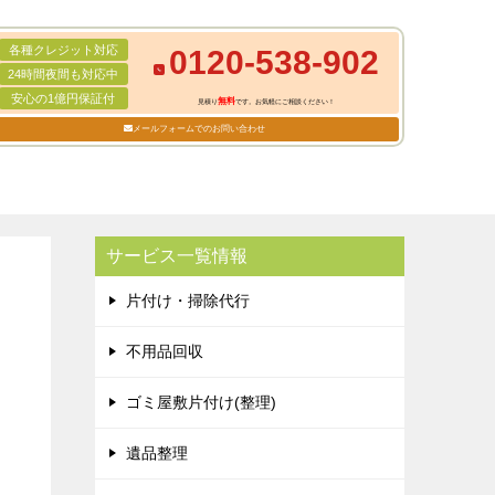
各種クレジット対応
0120-538-902
24時間夜間も対応中
安心の1億円保証付
無料
見積り
です。お気軽にご相談ください！
メールフォームでのお問い合わせ
サービス一覧情報
片付け・掃除代行
不用品回収
ゴミ屋敷片付け(整理)
遺品整理