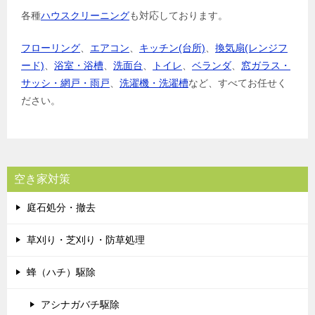
各種
ハウスクリーニング
も対応しております。
フローリング
、
エアコン
、
キッチン(台所)
、
換気扇(レンジフ
ード)
、
浴室・浴槽
、
洗面台
、
トイレ
、
ベランダ
、
窓ガラス・
サッシ・網戸・雨戸
、
洗濯機・洗濯槽
など、すべてお任せく
ださい。
空き家対策
庭石処分・撤去
草刈り・芝刈り・防草処理
蜂（ハチ）駆除
アシナガバチ駆除