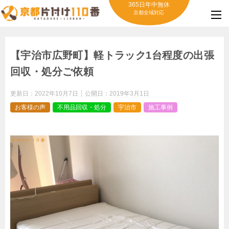
365日年中無休
京都全域対応
【宇治市広野町】軽トラック1台程度の出張
回収・処分ご依頼
更新日：
2022年10月7日
公開日：
2019年3月1日
お客様の声
不用品回収・処分
宇治市
施工事例