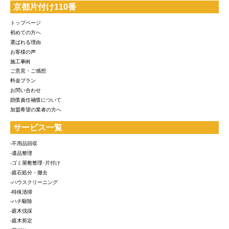
京都片付け110番
トップページ
初めての方へ
選ばれる理由
お客様の声
施工事例
ご意見・ご感想
料金プラン
お問い合わせ
賠償責任補償について
加盟希望の業者の方へ
サービス一覧
-不用品回収
-遺品整理
-ゴミ屋敷整理･片付け
-庭石処分・撤去
-ハウスクリーニング
-特殊清掃
-ハチ駆除
-庭木伐採
-庭木剪定