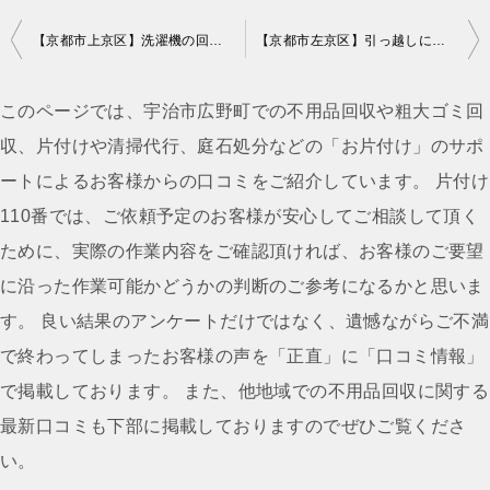
投
【京都市上京区】洗濯機の回収・処分ご依頼 お客様の声
【京都市左京区】引っ越しに伴う不用品回収・処分 お客様の声
稿
ナ
このページでは、宇治市広野町での不用品回収や粗大ゴミ回
ビ
収、片付けや清掃代行、庭石処分などの「お片付け」のサポ
ゲ
ートによるお客様からの口コミをご紹介しています。 片付け
ー
110番では、ご依頼予定のお客様が安心してご相談して頂く
シ
ために、実際の作業内容をご確認頂ければ、お客様のご要望
ョ
に沿った作業可能かどうかの判断のご参考になるかと思いま
ン
す。 良い結果のアンケートだけではなく、遺憾ながらご不満
で終わってしまったお客様の声を「正直」に「口コミ情報」
で掲載しております。 また、他地域での不用品回収に関する
最新口コミも下部に掲載しておりますのでぜひご覧くださ
い。