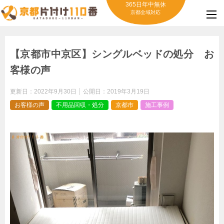
365日年中無休
京都全域対応
【京都市中京区】シングルベッドの処分 お
客様の声
更新日：
2022年9月30日
公開日：
2019年3月19日
お客様の声
不用品回収・処分
京都市
施工事例