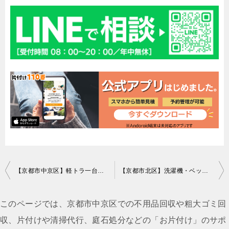
投
【京都市中京区】軽トラ一台分の処分品の回収 お客様の声
【京都市北区】洗濯機・ベッドなどの回収・処分ご依頼 お客様の声
稿
ナ
このページでは、京都市中京区での不用品回収や粗大ゴミ回
ビ
収、片付けや清掃代行、庭石処分などの「お片付け」のサポ