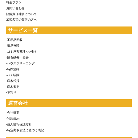
料金プラン
お問い合わせ
賠償責任補償について
加盟希望の業者の方へ
サービス一覧
-不用品回収
-遺品整理
-ゴミ屋敷整理･片付け
-庭石処分・撤去
-ハウスクリーニング
-特殊清掃
-ハチ駆除
-庭木伐採
-庭木剪定
-草刈り
運営会社
-会社概要
-利用規約
-個人情報保護方針
-特定商取引法に基づく表記