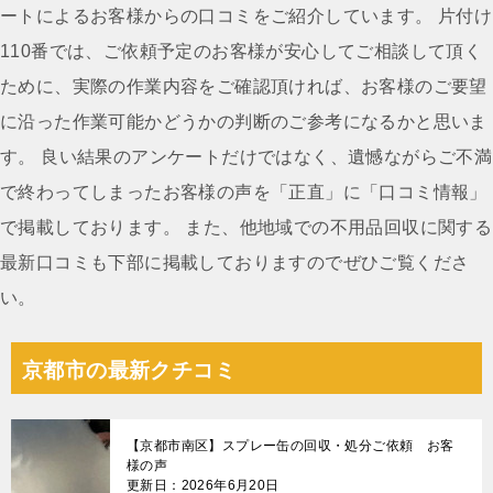
ゲ
ートによるお客様からの口コミをご紹介しています。 片付け
ー
110番では、ご依頼予定のお客様が安心してご相談して頂く
シ
ために、実際の作業内容をご確認頂ければ、お客様のご要望
ョ
に沿った作業可能かどうかの判断のご参考になるかと思いま
ン
す。 良い結果のアンケートだけではなく、遺憾ながらご不満
で終わってしまったお客様の声を「正直」に「口コミ情報」
で掲載しております。 また、他地域での不用品回収に関する
最新口コミも下部に掲載しておりますのでぜひご覧くださ
い。
京都市の最新クチコミ
【京都市南区】スプレー缶の回収・処分ご依頼 お客
様の声
更新日：2026年6月20日