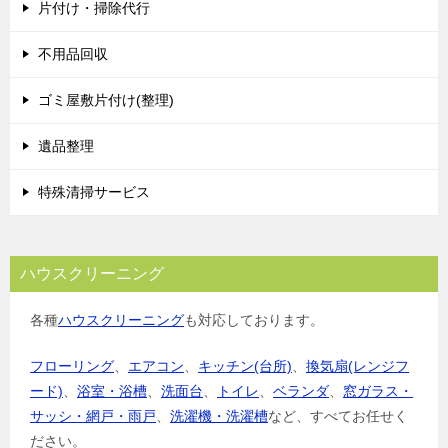
片付け・掃除代行
不用品回収
ゴミ屋敷片付け(整理)
遺品整理
特殊清掃サービス
ハウスクリーニング
各種
ハウスクリーニング
も対応しております。
フローリング
、
エアコン
、
キッチン(台所)
、
換気扇(レンジフ
ード)
、
浴室・浴槽
、
洗面台
、
トイレ
、
ベランダ
、
窓ガラス・
サッシ・網戸・雨戸
、
洗濯機・洗濯槽
など、すべてお任せく
ださい。