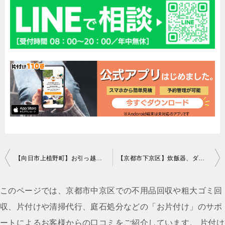
投
【向日市上植野町】お引っ越しに伴う家具、家電の回収☆お問い合わせの翌日に処分でき、スピーディーな対応に喜んでいただけました！
【京都市下京区】炊飯器、ダンベルなどの不用品回収☆お部屋が片付き、お客様に喜んでいただけました！
稿
ナ
このページでは、京都市中京区での不用品回収や粗大ゴミ回
ビ
収、片付けや清掃代行、庭石処分などの「お片付け」のサポ
ゲ
ートによるお客様からの口コミをご紹介しています。 片付け