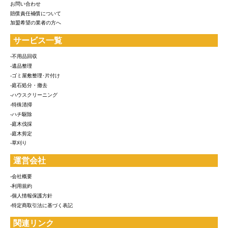
お問い合わせ
賠償責任補償について
加盟希望の業者の方へ
サービス一覧
-不用品回収
-遺品整理
-ゴミ屋敷整理･片付け
-庭石処分・撤去
-ハウスクリーニング
-特殊清掃
-ハチ駆除
-庭木伐採
-庭木剪定
-草刈り
運営会社
-会社概要
-利用規約
-個人情報保護方針
-特定商取引法に基づく表記
関連リンク