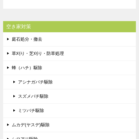
空き家対策
庭石処分・撤去
草刈り・芝刈り・防草処理
蜂（ハチ）駆除
アシナガバチ駆除
スズメバチ駆除
ミツバチ駆除
ムカデ(ヤスデ)駆除
シロアリ駆除