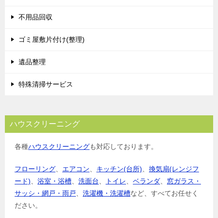
不用品回収
ゴミ屋敷片付け(整理)
遺品整理
特殊清掃サービス
ハウスクリーニング
各種
ハウスクリーニング
も対応しております。
フローリング
、
エアコン
、
キッチン(台所)
、
換気扇(レンジフ
ード)
、
浴室・浴槽
、
洗面台
、
トイレ
、
ベランダ
、
窓ガラス・
サッシ・網戸・雨戸
、
洗濯機・洗濯槽
など、すべてお任せく
ださい。