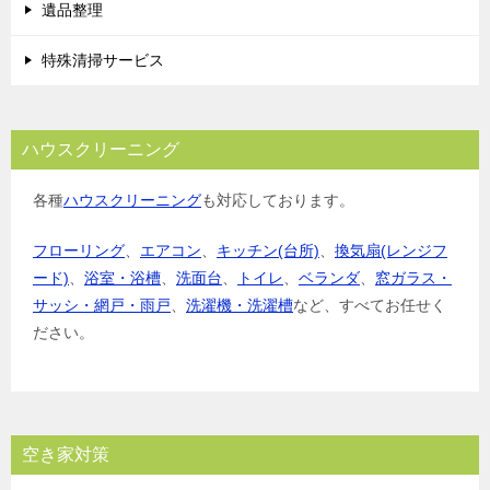
遺品整理
特殊清掃サービス
ハウスクリーニング
各種
ハウスクリーニング
も対応しております。
フローリング
、
エアコン
、
キッチン(台所)
、
換気扇(レンジフ
ード)
、
浴室・浴槽
、
洗面台
、
トイレ
、
ベランダ
、
窓ガラス・
サッシ・網戸・雨戸
、
洗濯機・洗濯槽
など、すべてお任せく
ださい。
空き家対策