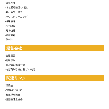
-遺品整理
-ゴミ屋敷整理･片付け
-庭石処分・撤去
-ハウスクリーニング
-特殊清掃
-ハチ駆除
-庭木伐採
-庭木剪定
-草刈り
運営会社
-会社概要
-利用規約
-個人情報保護方針
-特定商取引法に基づく表記
関連リンク
-環境省
-SDGsについて
-家電製品協会
-遺品整理士協会