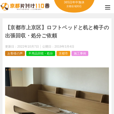
365日年中無休
京都全域対応
【京都市上京区】ロフトベッドと机と椅子の
出張回収・処分ご依頼
更新日：
2022年10月7日
公開日：
2019年3月4日
お客様の声
不用品回収・処分
京都市
施工事例