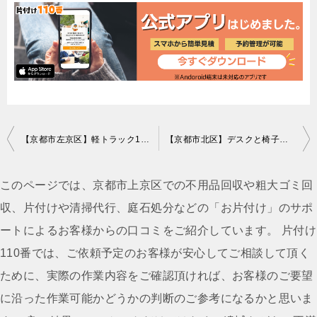
投
【京都市左京区】軽トラック1台程度の出張回収・処分ご依頼
【京都市北区】デスクと椅子の出張回収・処分ご依頼 お客様の声
稿
ナ
このページでは、京都市上京区での不用品回収や粗大ゴミ回
ビ
収、片付けや清掃代行、庭石処分などの「お片付け」のサポ
ゲ
ートによるお客様からの口コミをご紹介しています。 片付け
ー
110番では、ご依頼予定のお客様が安心してご相談して頂く
シ
ために、実際の作業内容をご確認頂ければ、お客様のご要望
ョ
に沿った作業可能かどうかの判断のご参考になるかと思いま