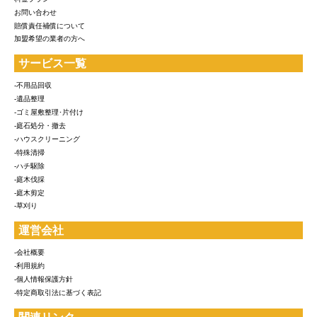
お問い合わせ
賠償責任補償について
加盟希望の業者の方へ
サービス一覧
-不用品回収
-遺品整理
-ゴミ屋敷整理･片付け
-庭石処分・撤去
-ハウスクリーニング
-特殊清掃
-ハチ駆除
-庭木伐採
-庭木剪定
-草刈り
運営会社
-会社概要
-利用規約
-個人情報保護方針
-特定商取引法に基づく表記