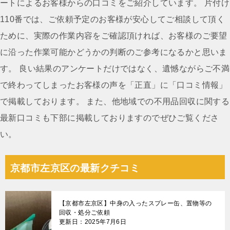
ゲ
ートによるお客様からの口コミをご紹介しています。 片付け
ー
110番では、ご依頼予定のお客様が安心してご相談して頂く
シ
ために、実際の作業内容をご確認頂ければ、お客様のご要望
ョ
に沿った作業可能かどうかの判断のご参考になるかと思いま
ン
す。 良い結果のアンケートだけではなく、遺憾ながらご不満
で終わってしまったお客様の声を「正直」に「口コミ情報」
で掲載しております。 また、他地域での不用品回収に関する
最新口コミも下部に掲載しておりますのでぜひご覧くださ
い。
京都市左京区の最新クチコミ
【京都市左京区】中身の入ったスプレー缶、置物等の
回収・処分ご依頼
更新日：2025年7月6日