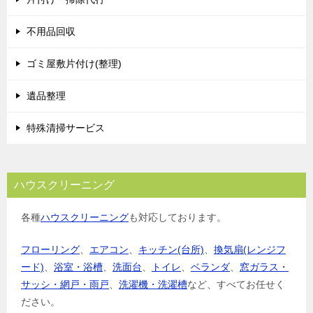
不用品回収
ゴミ屋敷片付け(整理)
遺品整理
特殊清掃サービス
ハウスクリーニング
各種
ハウスクリーニング
も対応しております。
フローリング
、
エアコン
、
キッチン(台所)
、
換気扇(レンジフ
ード)
、
浴室・浴槽
、
洗面台
、
トイレ
、
ベランダ
、
窓ガラス・
サッシ・網戸・雨戸
、
洗濯機・洗濯槽
など、すべてお任せく
ださい。