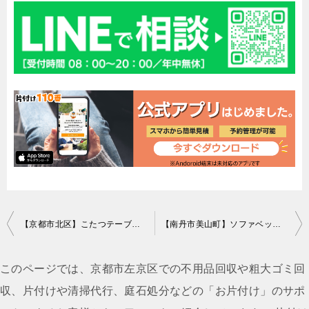
投
【京都市北区】こたつテーブル、座椅子等の不用品回収・処分ご依頼
【南丹市美山町】ソファベッド回収ご依頼 お客様の声
稿
ナ
このページでは、京都市左京区での不用品回収や粗大ゴミ回
ビ
収、片付けや清掃代行、庭石処分などの「お片付け」のサポ