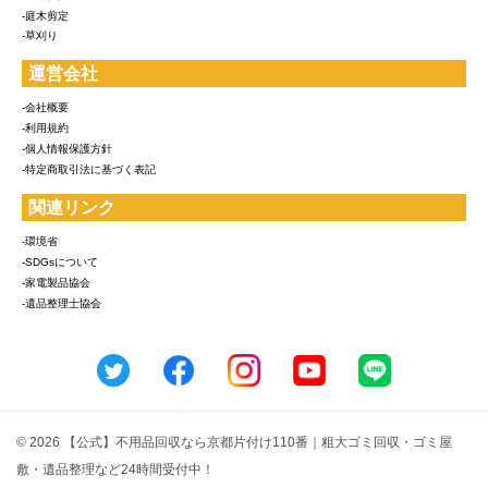
-庭木剪定
-草刈り
運営会社
-会社概要
-利用規約
-個人情報保護方針
-特定商取引法に基づく表記
関連リンク
-環境省
-SDGsについて
-家電製品協会
-遺品整理士協会
© 2026 【公式】不用品回収なら京都片付け110番｜粗大ゴミ回収・ゴミ屋
敷・遺品整理など24時間受付中！