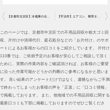
投
【京都市左京区】冷蔵庫の出張不用品回収・処分ご依頼 お客様の声
【宇治市】エアコン、整理タンス、ダイニングテーブル等の回収・処分 お客様の声
稿
ナ
このページでは、京都市中京区での不用品回収や粗大ゴミ回
ビ
収、片付けや清掃代行、庭石処分などの「お片付け」のサポ
ゲ
ートによるお客様からの口コミをご紹介しています。 片付け
ー
110番では、ご依頼予定のお客様が安心してご相談して頂く
シ
ために、実際の作業内容をご確認頂ければ、お客様のご要望
ョ
に沿った作業可能かどうかの判断のご参考になるかと思いま
ン
す。 良い結果のアンケートだけではなく、遺憾ながらご不満
で終わってしまったお客様の声を「正直」に「口コミ情報」
で掲載しております。 また、他地域での不用品回収に関する
最新口コミも下部に掲載しておりますのでぜひご覧くださ