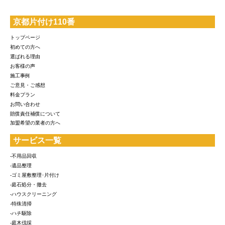
京都片付け110番
トップページ
初めての方へ
選ばれる理由
お客様の声
施工事例
ご意見・ご感想
料金プラン
お問い合わせ
賠償責任補償について
加盟希望の業者の方へ
サービス一覧
-不用品回収
-遺品整理
-ゴミ屋敷整理･片付け
-庭石処分・撤去
-ハウスクリーニング
-特殊清掃
-ハチ駆除
-庭木伐採