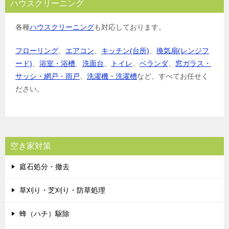
ハウスクリーニング
各種
ハウスクリーニング
も対応しております。
フローリング
、
エアコン
、
キッチン(台所)
、
換気扇(レンジフ
ード)
、
浴室・浴槽
、
洗面台
、
トイレ
、
ベランダ
、
窓ガラス・
サッシ・網戸・雨戸
、
洗濯機・洗濯槽
など、すべてお任せく
ださい。
空き家対策
庭石処分・撤去
草刈り・芝刈り・防草処理
蜂（ハチ）駆除