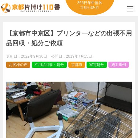
365日年中無休
京都全域対応
【京都市中京区】プリンタ―などの出張不用
品回収・処分ご依頼
更新日：
2022年9月30日
公開日：
2019年7月15日
お客様の声
不用品回収・処分
京都市
家電処分
施工事例