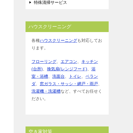
特殊清掃サービス
ハウスクリーニング
各種
ハウスクリーニング
も対応してお
ります。
フローリング
、
エアコン
、
キッチン
(台所)
、
換気扇(レンジフード)
、
浴
室・浴槽
、
洗面台
、
トイレ
、
ベラン
ダ
、
窓ガラス・サッシ・網戸・雨戸
、
洗濯機・洗濯槽
など、すべてお任せく
ださい。
空き家対策