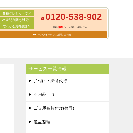
各種クレジット対応
0120-538-902
24時間夜間も対応中
安心の1億円保証付
無料
見積り
です。お気軽にご相談ください！
メールフォームでのお問い合わせ
サービス一覧情報
片付け・掃除代行
不用品回収
ゴミ屋敷片付け(整理)
遺品整理