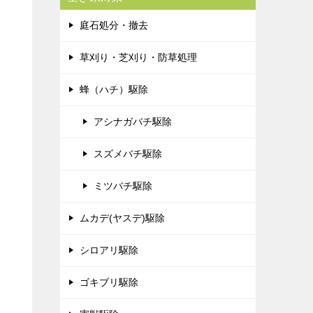
庭石処分・撤去
草刈り・芝刈り・防草処理
蜂（ハチ）駆除
アシナガバチ駆除
スズメバチ駆除
ミツバチ駆除
ムカデ(ヤスデ)駆除
シロアリ駆除
ゴキブリ駆除