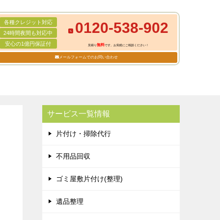
各種クレジット対応
0120-538-902
24時間夜間も対応中
安心の1億円保証付
無料
見積り
です。お気軽にご相談ください！
メールフォームでのお問い合わせ
サービス一覧情報
片付け・掃除代行
不用品回収
ゴミ屋敷片付け(整理)
遺品整理