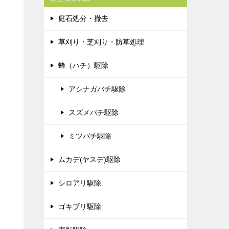
庭石処分・撤去
草刈り・芝刈り・防草処理
蜂（ハチ）駆除
アシナガバチ駆除
スズメバチ駆除
ミツバチ駆除
ムカデ(ヤスデ)駆除
シロアリ駆除
ゴキブリ駆除