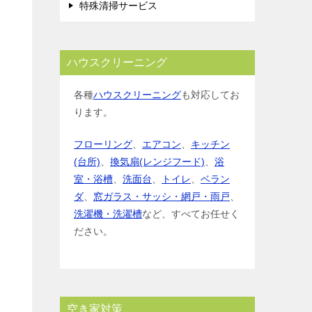
特殊清掃サービス
ハウスクリーニング
各種
ハウスクリーニング
も対応してお
ります。
フローリング
、
エアコン
、
キッチン
(台所)
、
換気扇(レンジフード)
、
浴
室・浴槽
、
洗面台
、
トイレ
、
ベラン
ダ
、
窓ガラス・サッシ・網戸・雨戸
、
洗濯機・洗濯槽
など、すべてお任せく
ださい。
空き家対策