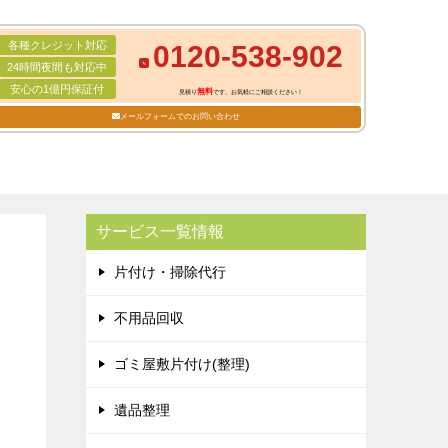
各種クレジット対応
0120-538-902
24時間夜間も対応中
安心の1億円保証付
無料
見積り
です。お気軽にご相談ください！
メールフォームでのお問い合わせ
サービス一覧情報
片付け・掃除代行
不用品回収
ゴミ屋敷片付け(整理)
遺品整理