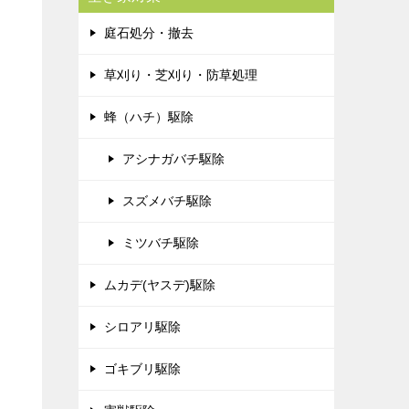
庭石処分・撤去
草刈り・芝刈り・防草処理
蜂（ハチ）駆除
アシナガバチ駆除
スズメバチ駆除
ミツバチ駆除
ムカデ(ヤスデ)駆除
シロアリ駆除
ゴキブリ駆除