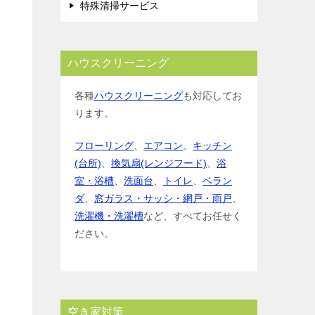
特殊清掃サービス
ハウスクリーニング
各種
ハウスクリーニング
も対応してお
ります。
フローリング
、
エアコン
、
キッチン
(台所)
、
換気扇(レンジフード)
、
浴
室・浴槽
、
洗面台
、
トイレ
、
ベラン
ダ
、
窓ガラス・サッシ・網戸・雨戸
、
洗濯機・洗濯槽
など、すべてお任せく
ださい。
空き家対策