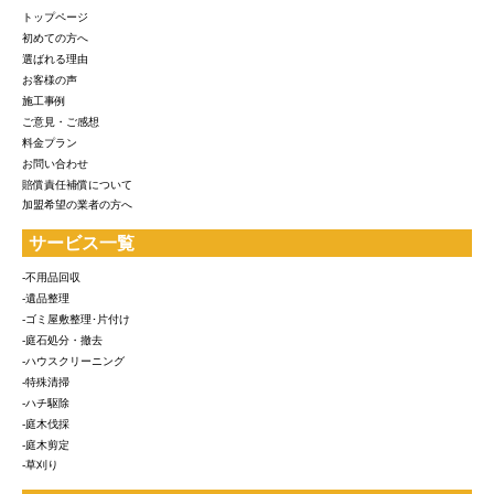
トップページ
初めての方へ
選ばれる理由
お客様の声
施工事例
ご意見・ご感想
料金プラン
お問い合わせ
賠償責任補償について
加盟希望の業者の方へ
サービス一覧
-不用品回収
-遺品整理
-ゴミ屋敷整理･片付け
-庭石処分・撤去
-ハウスクリーニング
-特殊清掃
-ハチ駆除
-庭木伐採
-庭木剪定
-草刈り