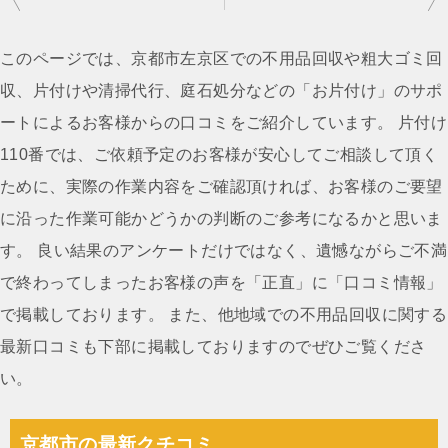
稿
ナ
このページでは、京都市左京区での不用品回収や粗大ゴミ回
ビ
収、片付けや清掃代行、庭石処分などの「お片付け」のサポ
ゲ
ートによるお客様からの口コミをご紹介しています。 片付け
ー
110番では、ご依頼予定のお客様が安心してご相談して頂く
シ
ために、実際の作業内容をご確認頂ければ、お客様のご要望
ョ
に沿った作業可能かどうかの判断のご参考になるかと思いま
ン
す。 良い結果のアンケートだけではなく、遺憾ながらご不満
で終わってしまったお客様の声を「正直」に「口コミ情報」
で掲載しております。 また、他地域での不用品回収に関する
最新口コミも下部に掲載しておりますのでぜひご覧くださ
い。
京都市の最新クチコミ