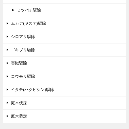
ミツバチ駆除
ムカデ(ヤスデ)駆除
シロアリ駆除
ゴキブリ駆除
害獣駆除
コウモリ駆除
イタチ(ハクビシン)駆除
庭木伐採
庭木剪定