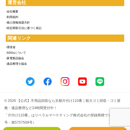
運営会社
-会社概要
-利用規約
-個人情報保護方針
-特定商取引法に基づく表記
関連リンク
-環境省
-SDGsについて
-家電製品協会
-遺品整理士協会
© 2026 【公式】不用品回収なら京都片付け110番｜粗大ゴミ回収・ゴミ屋
敷・遺品整理など24時間受付中！
「片付け110番」はリベラルマーケティング株式会社の登録商標です（登録番
号：第5757509号）