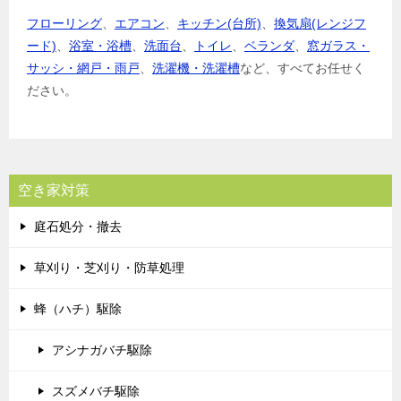
フローリング
、
エアコン
、
キッチン(台所)
、
換気扇(レンジフ
ード)
、
浴室・浴槽
、
洗面台
、
トイレ
、
ベランダ
、
窓ガラス・
サッシ・網戸・雨戸
、
洗濯機・洗濯槽
など、すべてお任せく
ださい。
空き家対策
庭石処分・撤去
草刈り・芝刈り・防草処理
蜂（ハチ）駆除
アシナガバチ駆除
スズメバチ駆除