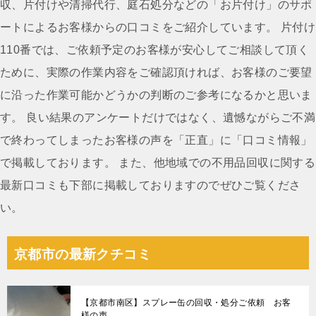
ビ
収、片付けや清掃代行、庭石処分などの「お片付け」のサポ
ゲ
ートによるお客様からの口コミをご紹介しています。 片付け
ー
110番では、ご依頼予定のお客様が安心してご相談して頂く
シ
ために、実際の作業内容をご確認頂ければ、お客様のご要望
ョ
に沿った作業可能かどうかの判断のご参考になるかと思いま
ン
す。 良い結果のアンケートだけではなく、遺憾ながらご不満
で終わってしまったお客様の声を「正直」に「口コミ情報」
で掲載しております。 また、他地域での不用品回収に関する
最新口コミも下部に掲載しておりますのでぜひご覧くださ
い。
京都市の最新クチコミ
【京都市南区】スプレー缶の回収・処分ご依頼 お客
様の声