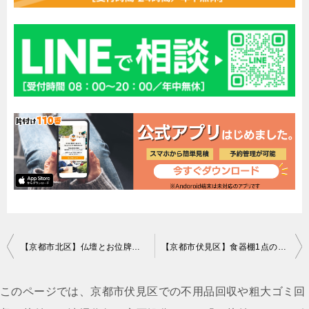
投
【京都市北区】仏壇とお位牌の回収・処分 お客様の声
【京都市伏見区】食器棚1点の回収・処分 お客様の声
稿
ナ
このページでは、京都市伏見区での不用品回収や粗大ゴミ回