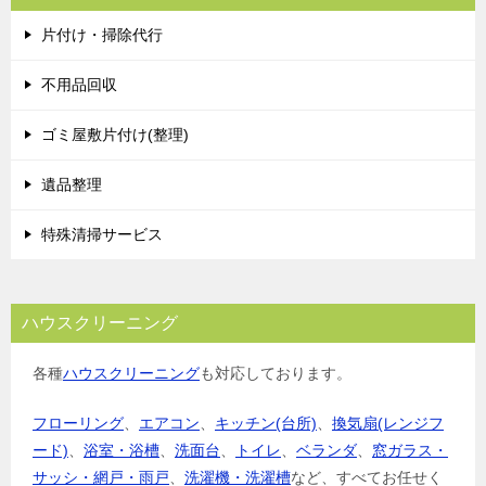
片付け・掃除代行
不用品回収
ゴミ屋敷片付け(整理)
遺品整理
特殊清掃サービス
ハウスクリーニング
各種
ハウスクリーニング
も対応しております。
フローリング
、
エアコン
、
キッチン(台所)
、
換気扇(レンジフ
ード)
、
浴室・浴槽
、
洗面台
、
トイレ
、
ベランダ
、
窓ガラス・
サッシ・網戸・雨戸
、
洗濯機・洗濯槽
など、すべてお任せく