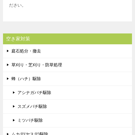
ださい。
空き家対策
庭石処分・撤去
草刈り・芝刈り・防草処理
蜂（ハチ）駆除
アシナガバチ駆除
スズメバチ駆除
ミツバチ駆除
ムカデ(ヤスデ)駆除