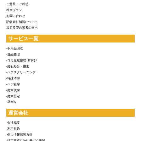
ご意見・ご感想
料金プラン
お問い合わせ
賠償責任補償について
加盟希望の業者の方へ
サービス一覧
-不用品回収
-遺品整理
-ゴミ屋敷整理･片付け
-庭石処分・撤去
-ハウスクリーニング
-特殊清掃
-ハチ駆除
-庭木伐採
-庭木剪定
-草刈り
運営会社
-会社概要
-利用規約
-個人情報保護方針
-特定商取引法に基づく表記