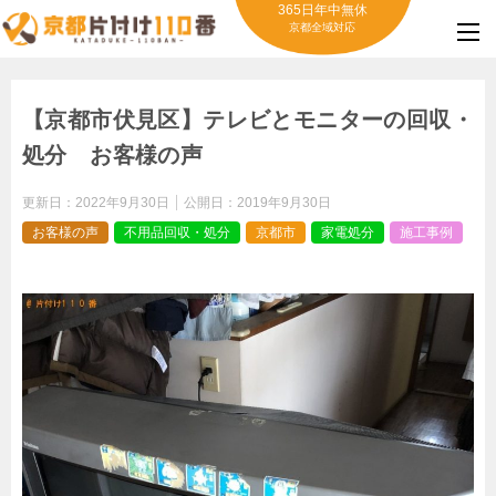
365日年中無休
京都全域対応
【京都市伏見区】テレビとモニターの回収・
処分 お客様の声
更新日：
2022年9月30日
公開日：
2019年9月30日
お客様の声
不用品回収・処分
京都市
家電処分
施工事例