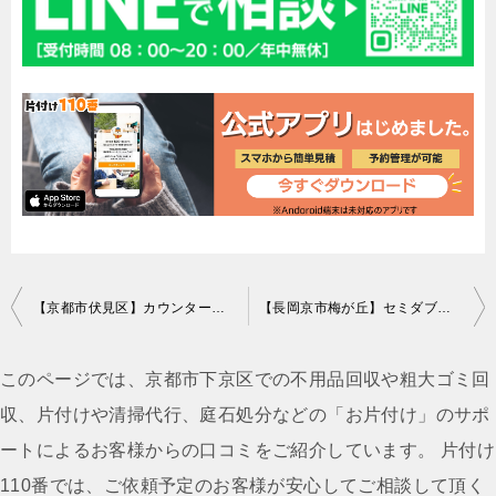
投
【京都市伏見区】カウンターテーブル、マットレス、ベッド枠などの回収・処分 お客様の声
【長岡京市梅が丘】セミダブルベッドの出張回収・処分ご依頼
稿
ナ
このページでは、京都市下京区での不用品回収や粗大ゴミ回
ビ
収、片付けや清掃代行、庭石処分などの「お片付け」のサポ
ゲ
ートによるお客様からの口コミをご紹介しています。 片付け
ー
110番では、ご依頼予定のお客様が安心してご相談して頂く