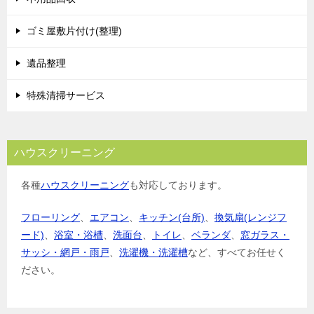
ゴミ屋敷片付け(整理)
遺品整理
特殊清掃サービス
ハウスクリーニング
各種
ハウスクリーニング
も対応しております。
フローリング
、
エアコン
、
キッチン(台所)
、
換気扇(レンジフ
ード)
、
浴室・浴槽
、
洗面台
、
トイレ
、
ベランダ
、
窓ガラス・
サッシ・網戸・雨戸
、
洗濯機・洗濯槽
など、すべてお任せく
ださい。