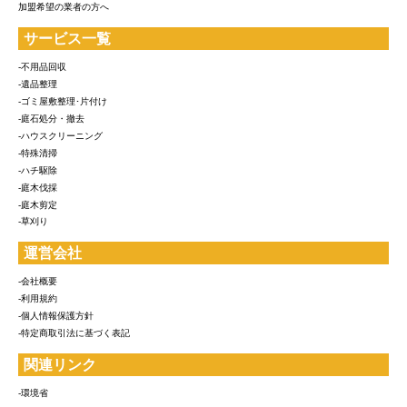
加盟希望の業者の方へ
サービス一覧
-不用品回収
-遺品整理
-ゴミ屋敷整理･片付け
-庭石処分・撤去
-ハウスクリーニング
-特殊清掃
-ハチ駆除
-庭木伐採
-庭木剪定
-草刈り
運営会社
-会社概要
-利用規約
-個人情報保護方針
-特定商取引法に基づく表記
関連リンク
-環境省