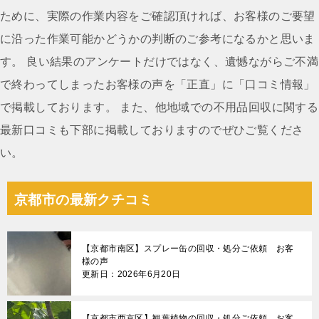
シ
ために、実際の作業内容をご確認頂ければ、お客様のご要望
ョ
に沿った作業可能かどうかの判断のご参考になるかと思いま
ン
す。 良い結果のアンケートだけではなく、遺憾ながらご不満
で終わってしまったお客様の声を「正直」に「口コミ情報」
で掲載しております。 また、他地域での不用品回収に関する
最新口コミも下部に掲載しておりますのでぜひご覧くださ
い。
京都市の最新クチコミ
【京都市南区】スプレー缶の回収・処分ご依頼 お客
様の声
更新日：2026年6月20日
【京都市西京区】観葉植物の回収・処分ご依頼 お客