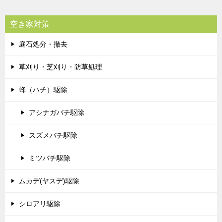
空き家対策
庭石処分・撤去
草刈り・芝刈り・防草処理
蜂（ハチ）駆除
アシナガバチ駆除
スズメバチ駆除
ミツバチ駆除
ムカデ(ヤスデ)駆除
シロアリ駆除