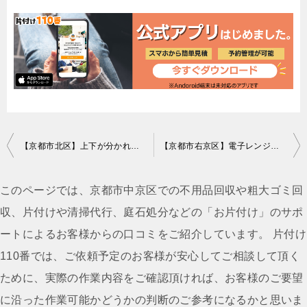
投
【京都市北区】上下が分かれている学習机の回収・処分ご依頼
【京都市右京区】電子レンジ、ドレッサー、収納棚の回収・処分ご依頼
稿
ナ
このページでは、京都市中京区での不用品回収や粗大ゴミ回
ビ
収、片付けや清掃代行、庭石処分などの「お片付け」のサポ
ゲ
ートによるお客様からの口コミをご紹介しています。 片付け
ー
110番では、ご依頼予定のお客様が安心してご相談して頂く
シ
ために、実際の作業内容をご確認頂ければ、お客様のご要望
ョ
に沿った作業可能かどうかの判断のご参考になるかと思いま