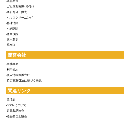
-遺品整理
-ゴミ屋敷整理･片付け
-庭石処分・撤去
-ハウスクリーニング
-特殊清掃
-ハチ駆除
-庭木伐採
-庭木剪定
-草刈り
運営会社
-会社概要
-利用規約
-個人情報保護方針
-特定商取引法に基づく表記
関連リンク
-環境省
-SDGsについて
-家電製品協会
-遺品整理士協会