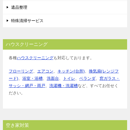
遺品整理
特殊清掃サービス
ハウスクリーニング
各種
ハウスクリーニング
も対応しております。
フローリング
、
エアコン
、
キッチン(台所)
、
換気扇(レンジフ
ード)
、
浴室・浴槽
、
洗面台
、
トイレ
、
ベランダ
、
窓ガラス・
サッシ・網戸・雨戸
、
洗濯機・洗濯槽
など、すべてお任せく
ださい。
空き家対策