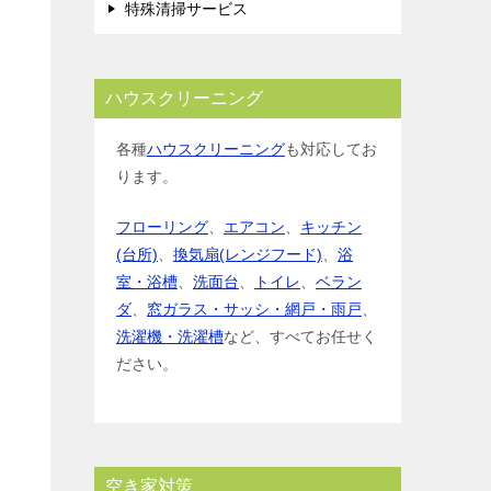
特殊清掃サービス
ハウスクリーニング
各種
ハウスクリーニング
も対応してお
ります。
フローリング
、
エアコン
、
キッチン
(台所)
、
換気扇(レンジフード)
、
浴
室・浴槽
、
洗面台
、
トイレ
、
ベラン
ダ
、
窓ガラス・サッシ・網戸・雨戸
、
洗濯機・洗濯槽
など、すべてお任せく
ださい。
空き家対策