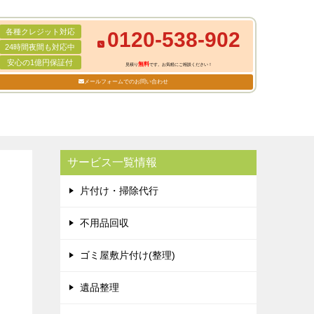
各種クレジット対応
0120-538-902
24時間夜間も対応中
安心の1億円保証付
無料
見積り
です。お気軽にご相談ください！
メールフォームでのお問い合わせ
サービス一覧情報
片付け・掃除代行
不用品回収
ゴミ屋敷片付け(整理)
遺品整理