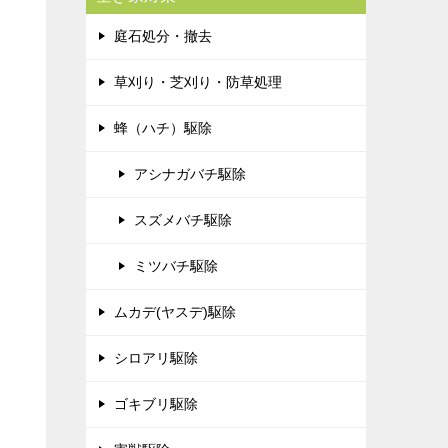
庭石処分・撤去
草刈り・芝刈り・防草処理
蜂（ハチ）駆除
アシナガバチ駆除
スズメバチ駆除
ミツバチ駆除
ムカデ(ヤスデ)駆除
シロアリ駆除
ゴキブリ駆除