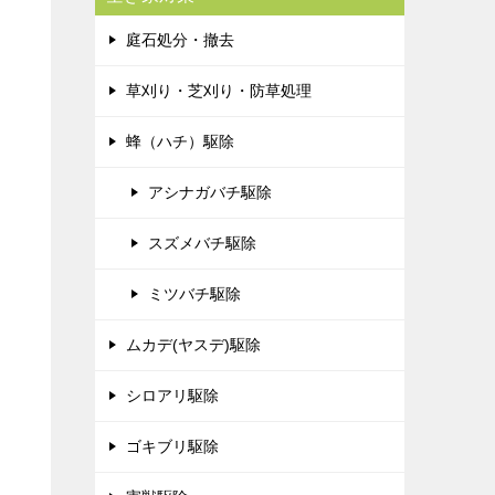
庭石処分・撤去
草刈り・芝刈り・防草処理
蜂（ハチ）駆除
アシナガバチ駆除
スズメバチ駆除
ミツバチ駆除
ムカデ(ヤスデ)駆除
シロアリ駆除
ゴキブリ駆除