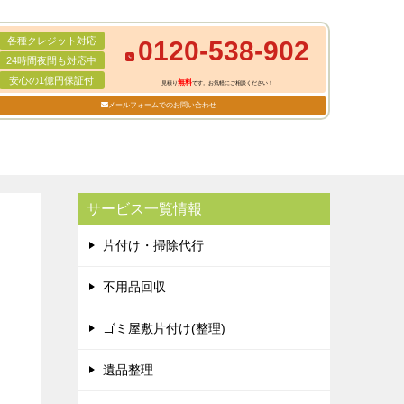
各種クレジット対応
0120-538-902
24時間夜間も対応中
安心の1億円保証付
無料
見積り
です。お気軽にご相談ください！
メールフォームでのお問い合わせ
サービス一覧情報
片付け・掃除代行
不用品回収
ゴミ屋敷片付け(整理)
遺品整理