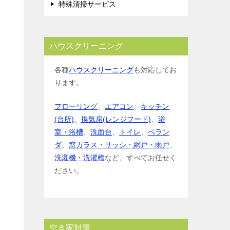
特殊清掃サービス
ハウスクリーニング
各種
ハウスクリーニング
も対応してお
ります。
フローリング
、
エアコン
、
キッチン
(台所)
、
換気扇(レンジフード)
、
浴
室・浴槽
、
洗面台
、
トイレ
、
ベラン
ダ
、
窓ガラス・サッシ・網戸・雨戸
、
洗濯機・洗濯槽
など、すべてお任せく
ださい。
空き家対策