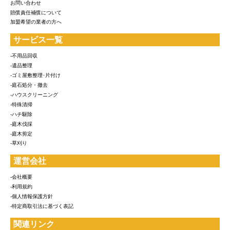
お問い合わせ
賠償責任補償について
加盟希望の業者の方へ
サービス一覧
-不用品回収
-遺品整理
-ゴミ屋敷整理･片付け
-庭石処分・撤去
-ハウスクリーニング
-特殊清掃
-ハチ駆除
-庭木伐採
-庭木剪定
-草刈り
運営会社
-会社概要
-利用規約
-個人情報保護方針
-特定商取引法に基づく表記
関連リンク