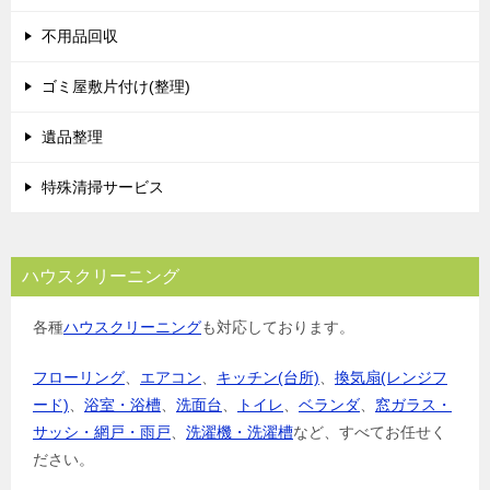
不用品回収
ゴミ屋敷片付け(整理)
遺品整理
特殊清掃サービス
ハウスクリーニング
各種
ハウスクリーニング
も対応しております。
フローリング
、
エアコン
、
キッチン(台所)
、
換気扇(レンジフ
ード)
、
浴室・浴槽
、
洗面台
、
トイレ
、
ベランダ
、
窓ガラス・
サッシ・網戸・雨戸
、
洗濯機・洗濯槽
など、すべてお任せく
ださい。