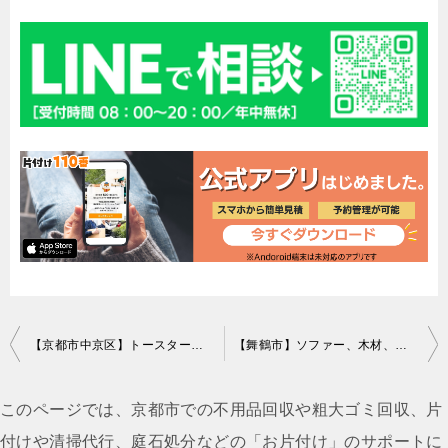
投
【京都市中京区】トースター、プリンター、下駄箱等の回収・処分
【舞鶴市】ソファー、木材、陶器類、発泡スチロール等の回収・処分
稿
ナ
このページでは、京都市での不用品回収や粗大ゴミ回収、片
ビ
付けや清掃代行、庭石処分などの「お片付け」のサポートに