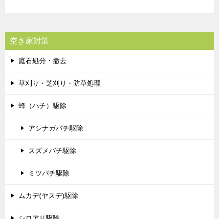
空き家対策
庭石処分・撤去
草刈り・芝刈り・防草処理
蜂（ハチ）駆除
アシナガバチ駆除
スズメバチ駆除
ミツバチ駆除
ムカデ(ヤスデ)駆除
シロアリ駆除