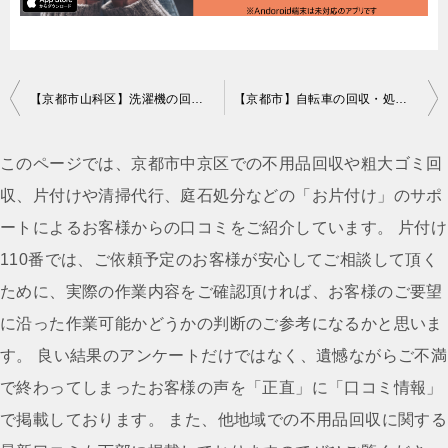
投
【京都市山科区】洗濯機の回収・処分ご依頼 お客様の声
【京都市】自転車の回収・処分ご依頼 お客様の声
稿
ナ
このページでは、京都市中京区での不用品回収や粗大ゴミ回
ビ
収、片付けや清掃代行、庭石処分などの「お片付け」のサポ
ゲ
ートによるお客様からの口コミをご紹介しています。 片付け
ー
110番では、ご依頼予定のお客様が安心してご相談して頂く
シ
ために、実際の作業内容をご確認頂ければ、お客様のご要望
ョ
に沿った作業可能かどうかの判断のご参考になるかと思いま
ン
す。 良い結果のアンケートだけではなく、遺憾ながらご不満
で終わってしまったお客様の声を「正直」に「口コミ情報」
で掲載しております。 また、他地域での不用品回収に関する