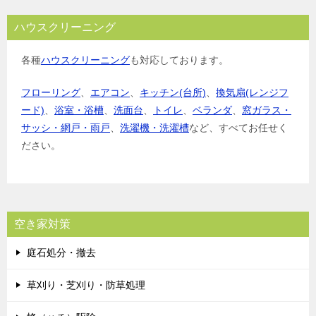
ハウスクリーニング
各種
ハウスクリーニング
も対応しております。
フローリング
、
エアコン
、
キッチン(台所)
、
換気扇(レンジフ
ード)
、
浴室・浴槽
、
洗面台
、
トイレ
、
ベランダ
、
窓ガラス・
サッシ・網戸・雨戸
、
洗濯機・洗濯槽
など、すべてお任せく
ださい。
空き家対策
庭石処分・撤去
草刈り・芝刈り・防草処理