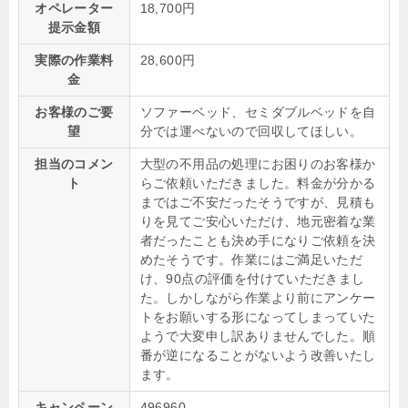
オペレーター
18,700円
提示金額
実際の作業料
28,600円
金
お客様のご要
ソファーベッド、セミダブルベッドを自
望
分では運べないので回収してほしい。
担当のコメン
大型の不用品の処理にお困りのお客様か
ト
らご依頼いただきました。料金が分かる
まではご不安だったそうですが、見積も
りを見てご安心いただけ、地元密着な業
者だったことも決め手になりご依頼を決
めたそうです。作業にはご満足いただ
け、90点の評価を付けていただきまし
た。しかしながら作業より前にアンケー
トをお願いする形になってしまっていた
ようで大変申し訳ありませんでした。順
番が逆になることがないよう改善いたし
ます。
キャンペーン
496960