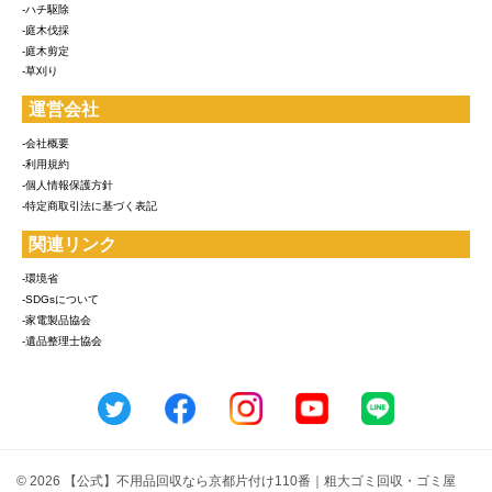
-ハチ駆除
-庭木伐採
-庭木剪定
-草刈り
運営会社
-会社概要
-利用規約
-個人情報保護方針
-特定商取引法に基づく表記
関連リンク
-環境省
-SDGsについて
-家電製品協会
-遺品整理士協会
© 2026 【公式】不用品回収なら京都片付け110番｜粗大ゴミ回収・ゴミ屋