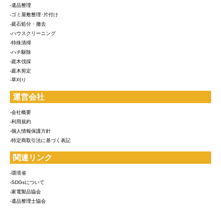
-遺品整理
-ゴミ屋敷整理･片付け
-庭石処分・撤去
-ハウスクリーニング
-特殊清掃
-ハチ駆除
-庭木伐採
-庭木剪定
-草刈り
運営会社
-会社概要
-利用規約
-個人情報保護方針
-特定商取引法に基づく表記
関連リンク
-環境省
-SDGsについて
-家電製品協会
-遺品整理士協会