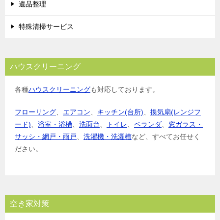
遺品整理
特殊清掃サービス
ハウスクリーニング
各種
ハウスクリーニング
も対応しております。
フローリング
、
エアコン
、
キッチン(台所)
、
換気扇(レンジフ
ード)
、
浴室・浴槽
、
洗面台
、
トイレ
、
ベランダ
、
窓ガラス・
サッシ・網戸・雨戸
、
洗濯機・洗濯槽
など、すべてお任せく
ださい。
空き家対策