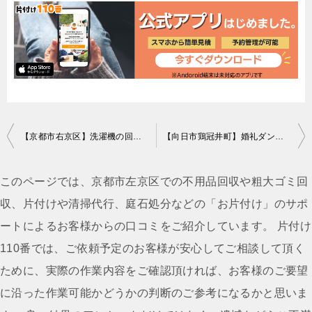
投
【京都市右京区】洗濯機の回収・処分ご依頼 お客様の声
【向日市鶏冠井町】婚礼ダンスの回収・処分ご依頼 お客様の声
稿
ナ
このページでは、京都市左京区での不用品回収や粗大ゴミ回
ビ
収、片付けや清掃代行、庭石処分などの「お片付け」のサポ
ゲ
ートによるお客様からの口コミをご紹介しています。 片付け
ー
110番では、ご依頼予定のお客様が安心してご相談して頂く
シ
ために、実際の作業内容をご確認頂ければ、お客様のご要望
ョ
に沿った作業可能かどうかの判断のご参考になるかと思いま