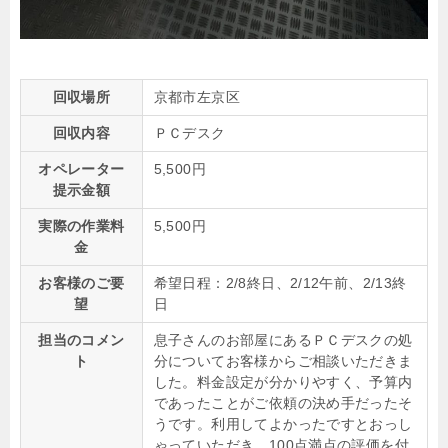
回収場所
京都市左京区
回収内容
ＰＣデスク
オペレーター
5,500円
提示金額
実際の作業料
5,500円
金
お客様のご要
希望日程：2/8終日、2/12午前、2/13終
望
日
担当のコメン
息子さんのお部屋にあるＰＣデスクの処
ト
分についてお客様からご相談いただきま
した。料金設定が分かりやすく、予算内
であったことがご依頼の決め手だったそ
うです。利用してよかったですとおっし
ゃっていただき、100点満点の評価を付