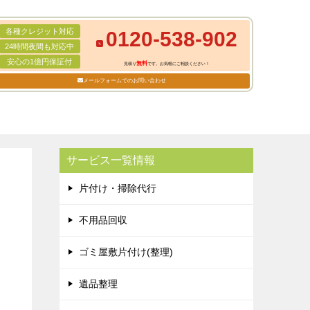
各種クレジット対応
0120-538-902
24時間夜間も対応中
安心の1億円保証付
無料
見積り
です。お気軽にご相談ください！
メールフォームでのお問い合わせ
サービス一覧情報
片付け・掃除代行
不用品回収
ゴミ屋敷片付け(整理)
遺品整理