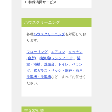
特殊清掃サービス
ハウスクリーニング
各種
ハウスクリーニング
も対応してお
ります。
フローリング
、
エアコン
、
キッチン
(台所)
、
換気扇(レンジフード)
、
浴
室・浴槽
、
洗面台
、
トイレ
、
ベラン
ダ
、
窓ガラス・サッシ・網戸・雨戸
、
洗濯機・洗濯槽
など、すべてお任せく
ださい。
空き家対策