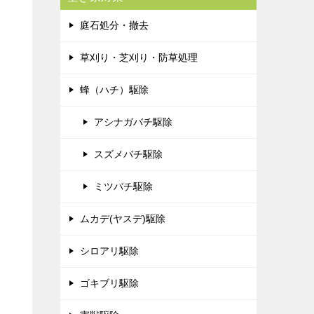
庭石処分・撤去
草刈り・芝刈り・防草処理
蜂（ハチ）駆除
アシナガバチ駆除
スズメバチ駆除
ミツバチ駆除
ムカデ(ヤスデ)駆除
シロアリ駆除
ゴキブリ駆除