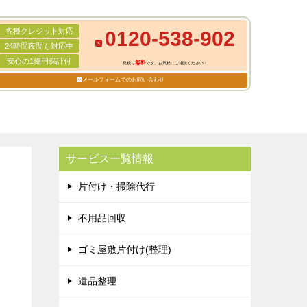
各種クレジット対応
0120-538-902
24時間夜間も対応中
安心の1億円保証付
無料
見積り
です。お気軽にご相談ください！
メールフォームでのお問い合わせ
サービス一覧情報
片付け・掃除代行
不用品回収
ゴミ屋敷片付け(整理)
遺品整理