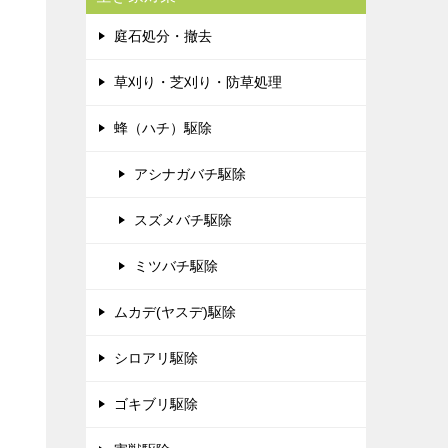
庭石処分・撤去
草刈り・芝刈り・防草処理
蜂（ハチ）駆除
アシナガバチ駆除
スズメバチ駆除
ミツバチ駆除
ムカデ(ヤスデ)駆除
シロアリ駆除
ゴキブリ駆除