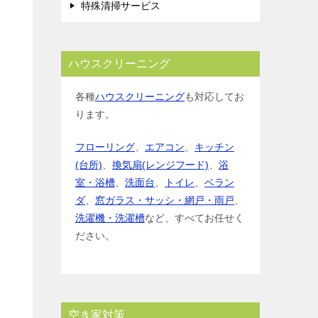
特殊清掃サービス
ハウスクリーニング
各種
ハウスクリーニング
も対応してお
ります。
フローリング
、
エアコン
、
キッチン
(台所)
、
換気扇(レンジフード)
、
浴
室・浴槽
、
洗面台
、
トイレ
、
ベラン
ダ
、
窓ガラス・サッシ・網戸・雨戸
、
洗濯機・洗濯槽
など、すべてお任せく
ださい。
空き家対策