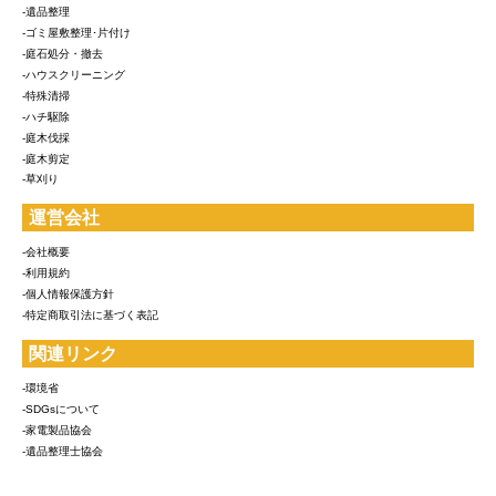
-遺品整理
-ゴミ屋敷整理･片付け
-庭石処分・撤去
-ハウスクリーニング
-特殊清掃
-ハチ駆除
-庭木伐採
-庭木剪定
-草刈り
運営会社
-会社概要
-利用規約
-個人情報保護方針
-特定商取引法に基づく表記
関連リンク
-環境省
-SDGsについて
-家電製品協会
-遺品整理士協会