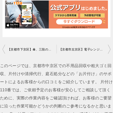
投
【京都市下京区】傘、三段の収納、プラスチックケース等の回収・処分
【京都市左京区】電子レンジ、脚付きマットレスの回収・処分ご依頼
稿
ナ
このページでは、京都市中京区での不用品回収や粗大ゴミ回
ビ
収、片付けや清掃代行、庭石処分などの「お片付け」のサポ
ゲ
ートによるお客様からの口コミをご紹介しています。 片付け
ー
110番では、ご依頼予定のお客様が安心してご相談して頂く
シ
ために、実際の作業内容をご確認頂ければ、お客様のご要望
ョ
に沿った作業可能かどうかの判断のご参考になるかと思いま