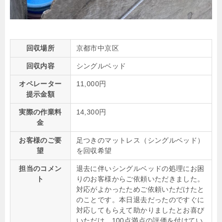
回収場所
京都市中京区
回収内容
シングルベッド
オペレーター
11,000円
提示金額
実際の作業料
14,300円
金
お客様のご要
足つきのマットレス（シングルベッド）
望
を回収希望
担当のコメン
退去に伴いシングルベッドの処理にお困
ト
りのお客様からご依頼いただきました。
対応がよかったためご依頼いただけたと
のことです。本日退去だったのですぐに
対応してもらえて助かりましたとお喜び
いただけ、100点満点の評価を付けてい