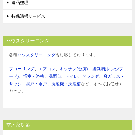
遺品整理
特殊清掃サービス
ハウスクリーニング
各種
ハウスクリーニング
も対応しております。
フローリング
、
エアコン
、
キッチン(台所)
、
換気扇(レンジフ
ード)
、
浴室・浴槽
、
洗面台
、
トイレ
、
ベランダ
、
窓ガラス・
サッシ・網戸・雨戸
、
洗濯機・洗濯槽
など、すべてお任せく
ださい。
空き家対策