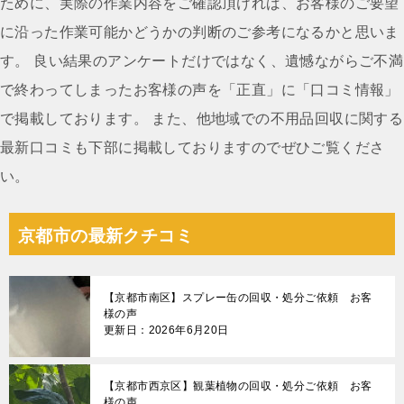
ために、実際の作業内容をご確認頂ければ、お客様のご要望
ョ
に沿った作業可能かどうかの判断のご参考になるかと思いま
ン
す。 良い結果のアンケートだけではなく、遺憾ながらご不満
で終わってしまったお客様の声を「正直」に「口コミ情報」
で掲載しております。 また、他地域での不用品回収に関する
最新口コミも下部に掲載しておりますのでぜひご覧くださ
い。
京都市の最新クチコミ
【京都市南区】スプレー缶の回収・処分ご依頼 お客
様の声
更新日：2026年6月20日
【京都市西京区】観葉植物の回収・処分ご依頼 お客
様の声