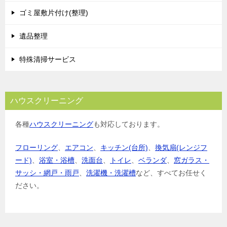
ゴミ屋敷片付け(整理)
遺品整理
特殊清掃サービス
ハウスクリーニング
各種
ハウスクリーニング
も対応しております。
フローリング
、
エアコン
、
キッチン(台所)
、
換気扇(レンジフ
ード)
、
浴室・浴槽
、
洗面台
、
トイレ
、
ベランダ
、
窓ガラス・
サッシ・網戸・雨戸
、
洗濯機・洗濯槽
など、すべてお任せく
ださい。