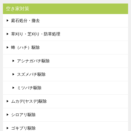
空き家対策
庭石処分・撤去
草刈り・芝刈り・防草処理
蜂（ハチ）駆除
アシナガバチ駆除
スズメバチ駆除
ミツバチ駆除
ムカデ(ヤスデ)駆除
シロアリ駆除
ゴキブリ駆除