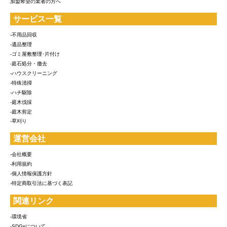
加盟希望の業者の方へ
サービス一覧
-不用品回収
-遺品整理
-ゴミ屋敷整理･片付け
-庭石処分・撤去
-ハウスクリーニング
-特殊清掃
-ハチ駆除
-庭木伐採
-庭木剪定
-草刈り
運営会社
-会社概要
-利用規約
-個人情報保護方針
-特定商取引法に基づく表記
関連リンク
-環境省
-SDGsについて