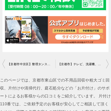
投
【京都市中京区】整理タンス、収納棚の回収・処分ご依頼 お客様の声
【京都市】テレビ、洗濯機、掃除機、電子レンジ、ガスコンロ等の回収
稿
ナ
このページでは、京都市東山区での不用品回収や粗大ゴミ回
ビ
収、片付けや清掃代行、庭石処分などの「お片付け」のサポ
ゲ
ートによるお客様からの口コミをご紹介しています。 片付け
ー
110番では、ご依頼予定のお客様が安心してご相談して頂く
シ