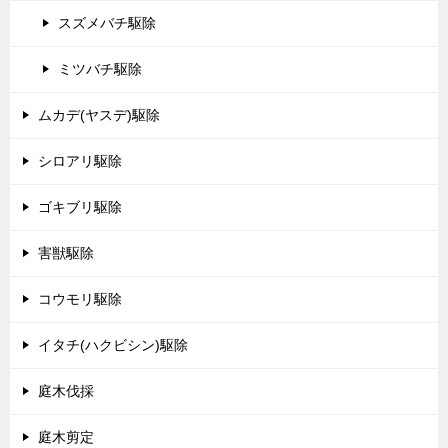
スズメバチ駆除
ミツバチ駆除
ムカデ(ヤスデ)駆除
シロアリ駆除
ゴキブリ駆除
害獣駆除
コウモリ駆除
イタチ(ハクビシン)駆除
庭木伐採
庭木剪定