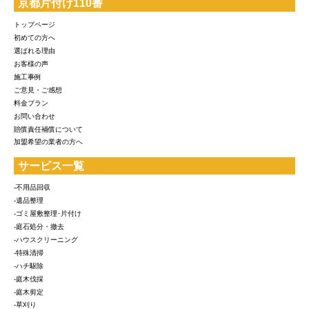
京都片付け110番
トップページ
初めての方へ
選ばれる理由
お客様の声
施工事例
ご意見・ご感想
料金プラン
お問い合わせ
賠償責任補償について
加盟希望の業者の方へ
サービス一覧
-不用品回収
-遺品整理
-ゴミ屋敷整理･片付け
-庭石処分・撤去
-ハウスクリーニング
-特殊清掃
-ハチ駆除
-庭木伐採
-庭木剪定
-草刈り