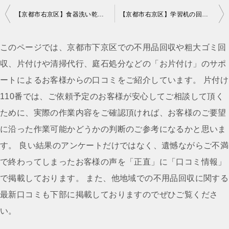
投
【京都市右京区】食器洗い乾燥機、アンプ、電動のこぎり等の回収
【京都市右京区】学習机の回収・処分 お客様の声
稿
ナ
このページでは、京都市下京区での不用品回収や粗大ゴミ回
ビ
収、片付けや清掃代行、庭石処分などの「お片付け」のサポ
ゲ
ートによるお客様からの口コミをご紹介しています。 片付け
ー
110番では、ご依頼予定のお客様が安心してご相談して頂く
シ
ために、実際の作業内容をご確認頂ければ、お客様のご要望
ョ
に沿った作業可能かどうかの判断のご参考になるかと思いま
ン
す。 良い結果のアンケートだけではなく、遺憾ながらご不満
で終わってしまったお客様の声を「正直」に「口コミ情報」
で掲載しております。 また、他地域での不用品回収に関する
最新口コミも下部に掲載しておりますのでぜひご覧くださ
い。