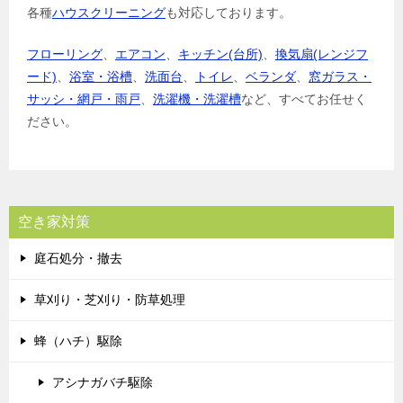
各種
ハウスクリーニング
も対応しております。
フローリング
、
エアコン
、
キッチン(台所)
、
換気扇(レンジフ
ード)
、
浴室・浴槽
、
洗面台
、
トイレ
、
ベランダ
、
窓ガラス・
サッシ・網戸・雨戸
、
洗濯機・洗濯槽
など、すべてお任せく
ださい。
空き家対策
庭石処分・撤去
草刈り・芝刈り・防草処理
蜂（ハチ）駆除
アシナガバチ駆除