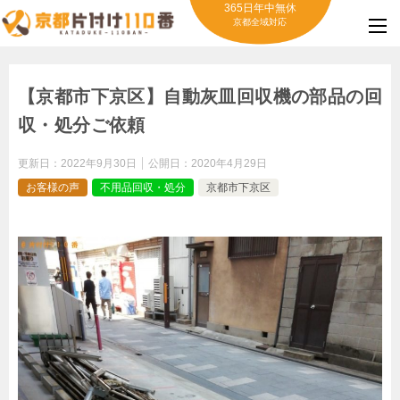
365日年中無休
京都全域対応
【京都市下京区】自動灰皿回収機の部品の回
収・処分ご依頼
更新日：
2022年9月30日
公開日：
2020年4月29日
お客様の声
不用品回収・処分
京都市下京区