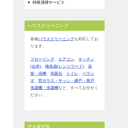
特殊清掃サービス
ハウスクリーニング
各種
ハウスクリーニング
も対応してお
ります。
フローリング
、
エアコン
、
キッチン
(台所)
、
換気扇(レンジフード)
、
浴
室・浴槽
、
洗面台
、
トイレ
、
ベラン
ダ
、
窓ガラス・サッシ・網戸・雨戸
、
洗濯機・洗濯槽
など、すべてお任せく
ださい。
空き家対策