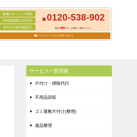
各種クレジット対応
0120-538-902
24時間夜間も対応中
安心の1億円保証付
無料
見積り
です。お気軽にご相談ください！
メールフォームでのお問い合わせ
サービス一覧情報
片付け・掃除代行
不用品回収
ゴミ屋敷片付け(整理)
遺品整理