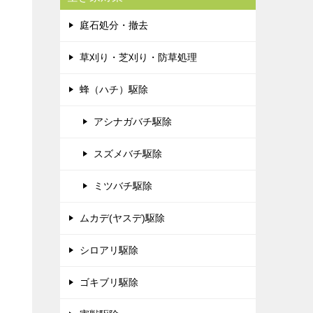
庭石処分・撤去
草刈り・芝刈り・防草処理
蜂（ハチ）駆除
アシナガバチ駆除
スズメバチ駆除
ミツバチ駆除
ムカデ(ヤスデ)駆除
シロアリ駆除
ゴキブリ駆除