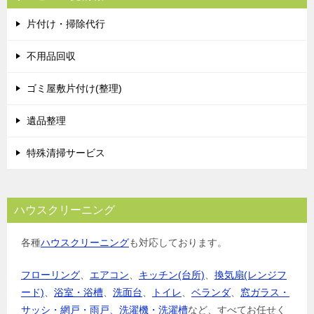
片付け・掃除代行
不用品回収
ゴミ屋敷片付け(整理)
遺品整理
特殊清掃サービス
ハウスクリーニング
各種
ハウスクリーニング
も対応しております。
フローリング
、
エアコン
、
キッチン(台所)
、
換気扇(レンジフ
ード)
、
浴室・浴槽
、
洗面台
、
トイレ
、
ベランダ
、
窓ガラス・
サッシ・網戸・雨戸
、
洗濯機・洗濯槽
など、すべてお任せく