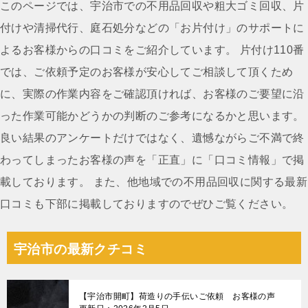
ナ
このページでは、宇治市での不用品回収や粗大ゴミ回収、片
ビ
付けや清掃代行、庭石処分などの「お片付け」のサポートに
ゲ
よるお客様からの口コミをご紹介しています。 片付け110番
ー
では、ご依頼予定のお客様が安心してご相談して頂くため
シ
に、実際の作業内容をご確認頂ければ、お客様のご要望に沿
ョ
った作業可能かどうかの判断のご参考になるかと思います。
ン
良い結果のアンケートだけではなく、遺憾ながらご不満で終
わってしまったお客様の声を「正直」に「口コミ情報」で掲
載しております。 また、他地域での不用品回収に関する最新
口コミも下部に掲載しておりますのでぜひご覧ください。
宇治市の最新クチコミ
【宇治市開町】荷造りの手伝いご依頼 お客様の声