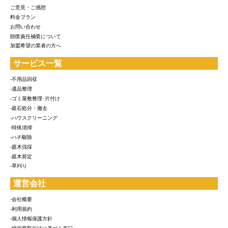
ご意見・ご感想
料金プラン
お問い合わせ
賠償責任補償について
加盟希望の業者の方へ
サービス一覧
-不用品回収
-遺品整理
-ゴミ屋敷整理･片付け
-庭石処分・撤去
-ハウスクリーニング
-特殊清掃
-ハチ駆除
-庭木伐採
-庭木剪定
-草刈り
運営会社
-会社概要
-利用規約
-個人情報保護方針