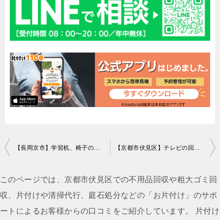
投
【長岡京市】学習机、椅子の回収・処分ご依頼 お客様の声
【京都市伏見区】テレビの回収・処分ご依頼 お客様の声
稿
ナ
このページでは、京都市伏見区での不用品回収や粗大ゴミ回
ビ
収、片付けや清掃代行、庭石処分などの「お片付け」のサポ
ゲ
ートによるお客様からの口コミをご紹介しています。 片付け