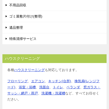
不用品回収
ゴミ屋敷片付け(整理)
遺品整理
特殊清掃サービス
ハウスクリーニング
各種
ハウスクリーニング
も対応しております。
フローリング
、
エアコン
、
キッチン(台所)
、
換気扇(レンジフ
ード)
、
浴室・浴槽
、
洗面台
、
トイレ
、
ベランダ
、
窓ガラス・
サッシ・網戸・雨戸
、
洗濯機・洗濯槽
など、すべてお任せく
ださい。