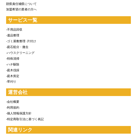
賠償責任補償について
加盟希望の業者の方へ
サービス一覧
-不用品回収
-遺品整理
-ゴミ屋敷整理･片付け
-庭石処分・撤去
-ハウスクリーニング
-特殊清掃
-ハチ駆除
-庭木伐採
-庭木剪定
-草刈り
運営会社
-会社概要
-利用規約
-個人情報保護方針
-特定商取引法に基づく表記
関連リンク