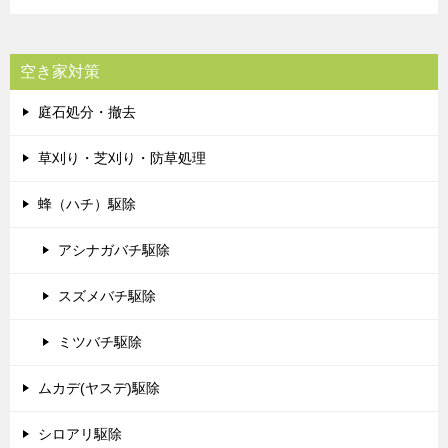
空き家対策
庭石処分・撤去
草刈り・芝刈り・防草処理
蜂（ハチ）駆除
アシナガバチ駆除
スズメバチ駆除
ミツバチ駆除
ムカデ(ヤスデ)駆除
シロアリ駆除