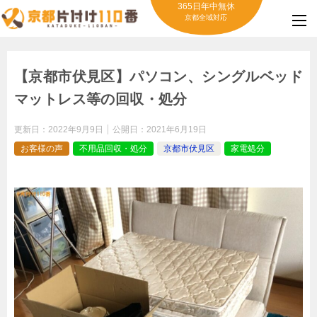
365日年中無休
京都全域対応
【京都市伏見区】パソコン、シングルベッド
マットレス等の回収・処分
更新日：
2022年9月9日
公開日：
2021年6月19日
お客様の声
不用品回収・処分
京都市伏見区
家電処分