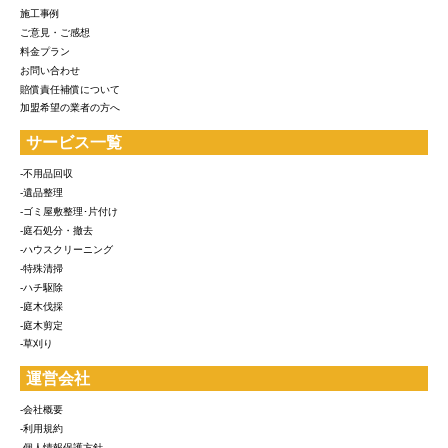
施工事例
ご意見・ご感想
料金プラン
お問い合わせ
賠償責任補償について
加盟希望の業者の方へ
サービス一覧
-不用品回収
-遺品整理
-ゴミ屋敷整理･片付け
-庭石処分・撤去
-ハウスクリーニング
-特殊清掃
-ハチ駆除
-庭木伐採
-庭木剪定
-草刈り
運営会社
-会社概要
-利用規約
-個人情報保護方針