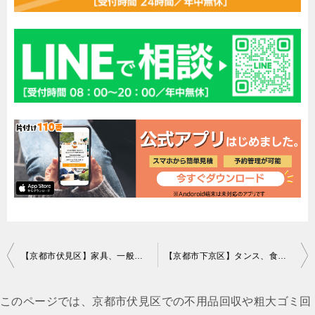
投
【京都市伏見区】家具、一般ごみ等の回収・処分ご依頼 お客様の声
【京都市下京区】タンス、食器棚の回収・処分ご依頼 お客様の声
稿
ナ
このページでは、京都市伏見区での不用品回収や粗大ゴミ回