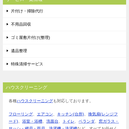
片付け・掃除代行
不用品回収
ゴミ屋敷片付け(整理)
遺品整理
特殊清掃サービス
ハウスクリーニング
各種
ハウスクリーニング
も対応しております。
フローリング
、
エアコン
、
キッチン(台所)
、
換気扇(レンジフ
ード)
、
浴室・浴槽
、
洗面台
、
トイレ
、
ベランダ
、
窓ガラス・
サッシ・網戸・雨戸
、
洗濯機・洗濯槽
など、すべてお任せく