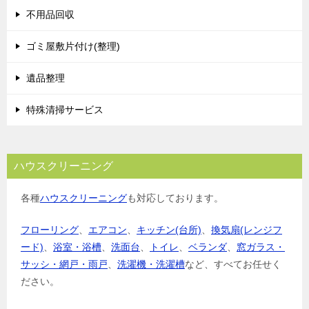
不用品回収
ゴミ屋敷片付け(整理)
遺品整理
特殊清掃サービス
ハウスクリーニング
各種
ハウスクリーニング
も対応しております。
フローリング
、
エアコン
、
キッチン(台所)
、
換気扇(レンジフ
ード)
、
浴室・浴槽
、
洗面台
、
トイレ
、
ベランダ
、
窓ガラス・
サッシ・網戸・雨戸
、
洗濯機・洗濯槽
など、すべてお任せく
ださい。