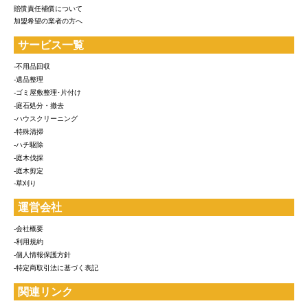
賠償責任補償について
加盟希望の業者の方へ
サービス一覧
-不用品回収
-遺品整理
-ゴミ屋敷整理･片付け
-庭石処分・撤去
-ハウスクリーニング
-特殊清掃
-ハチ駆除
-庭木伐採
-庭木剪定
-草刈り
運営会社
-会社概要
-利用規約
-個人情報保護方針
-特定商取引法に基づく表記
関連リンク