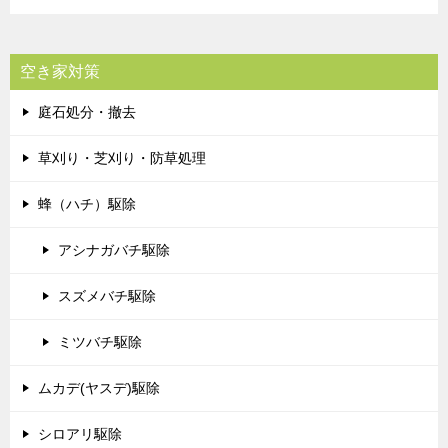
空き家対策
庭石処分・撤去
草刈り・芝刈り・防草処理
蜂（ハチ）駆除
アシナガバチ駆除
スズメバチ駆除
ミツバチ駆除
ムカデ(ヤスデ)駆除
シロアリ駆除