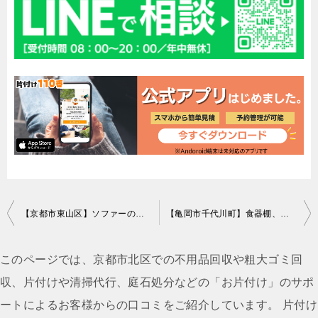
投
【京都市東山区】ソファーの回収・処分ご依頼 お客様の声
【亀岡市千代川町】食器棚、カラーボックス、ラック等の回収・処分
稿
ナ
このページでは、京都市北区での不用品回収や粗大ゴミ回
ビ
収、片付けや清掃代行、庭石処分などの「お片付け」のサポ
ゲ
ートによるお客様からの口コミをご紹介しています。 片付け