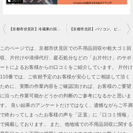
投
【京都市伏見区】冷蔵庫の回収・処分ご依頼 お客様の声
【京都市北区】パソコン、ビデオデッキ、一般ごみ等の回収・処分
稿
ナ
このページでは、京都市伏見区での不用品回収や粗大ゴミ回
ビ
収、片付けや清掃代行、庭石処分などの「お片付け」のサポ
ゲ
ートによるお客様からの口コミをご紹介しています。 片付け
ー
110番では、ご依頼予定のお客様が安心してご相談して頂く
シ
ために、実際の作業内容をご確認頂ければ、お客様のご要望
ョ
に沿った作業可能かどうかの判断のご参考になるかと思いま
ン
す。 良い結果のアンケートだけではなく、遺憾ながらご不満
で終わってしまったお客様の声を「正直」に「口コミ情報」
で掲載しております。 また、他地域での不用品回収に関する