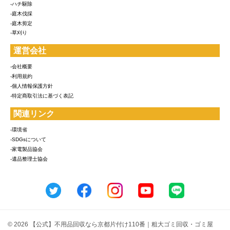
-ハチ駆除
-庭木伐採
-庭木剪定
-草刈り
運営会社
-会社概要
-利用規約
-個人情報保護方針
-特定商取引法に基づく表記
関連リンク
-環境省
-SDGsについて
-家電製品協会
-遺品整理士協会
© 2026 【公式】不用品回収なら京都片付け110番｜粗大ゴミ回収・ゴミ屋