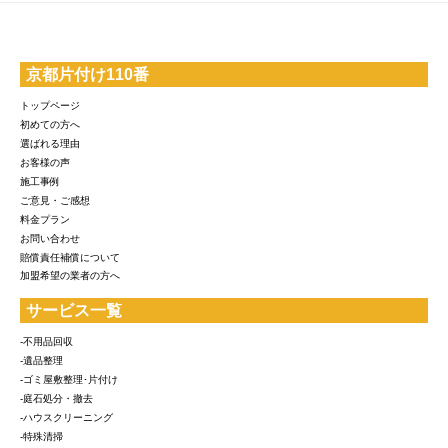
京都片付け110番
トップページ
初めての方へ
選ばれる理由
お客様の声
施工事例
ご意見・ご感想
料金プラン
お問い合わせ
賠償責任補償について
加盟希望の業者の方へ
サービス一覧
-不用品回収
-遺品整理
-ゴミ屋敷整理･片付け
-庭石処分・撤去
-ハウスクリーニング
-特殊清掃