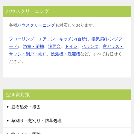
ハウスクリーニング
各種
ハウスクリーニング
も対応しております。
フローリング
、
エアコン
、
キッチン(台所)
、
換気扇(レンジフ
ード)
、
浴室・浴槽
、
洗面台
、
トイレ
、
ベランダ
、
窓ガラス・
サッシ・網戸・雨戸
、
洗濯機・洗濯槽
など、すべてお任せく
ださい。
空き家対策
庭石処分・撤去
草刈り・芝刈り・防草処理