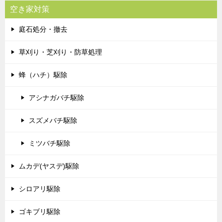
空き家対策
庭石処分・撤去
草刈り・芝刈り・防草処理
蜂（ハチ）駆除
アシナガバチ駆除
スズメバチ駆除
ミツバチ駆除
ムカデ(ヤスデ)駆除
シロアリ駆除
ゴキブリ駆除