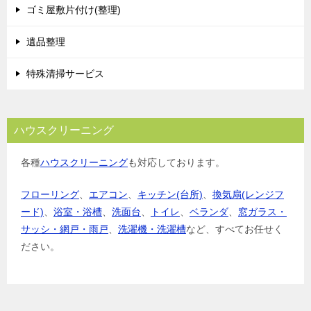
ゴミ屋敷片付け(整理)
遺品整理
特殊清掃サービス
ハウスクリーニング
各種
ハウスクリーニング
も対応しております。
フローリング
、
エアコン
、
キッチン(台所)
、
換気扇(レンジフ
ード)
、
浴室・浴槽
、
洗面台
、
トイレ
、
ベランダ
、
窓ガラス・
サッシ・網戸・雨戸
、
洗濯機・洗濯槽
など、すべてお任せく
ださい。