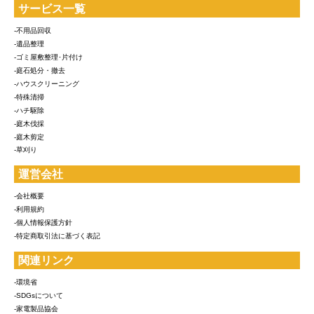
サービス一覧
-不用品回収
-遺品整理
-ゴミ屋敷整理･片付け
-庭石処分・撤去
-ハウスクリーニング
-特殊清掃
-ハチ駆除
-庭木伐採
-庭木剪定
-草刈り
運営会社
-会社概要
-利用規約
-個人情報保護方針
-特定商取引法に基づく表記
関連リンク
-環境省
-SDGsについて
-家電製品協会