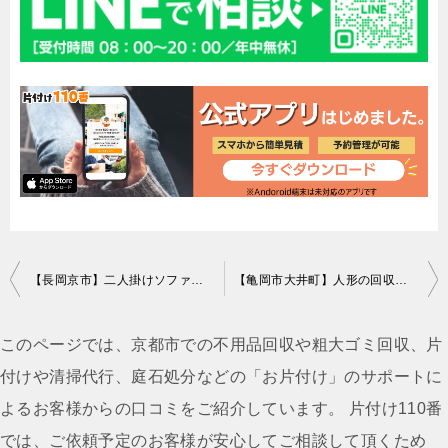
投
【長岡京市】二人掛けソファーの回収・処分ご依頼 お客様の声
【亀岡市大井町】人形の回収・処分ご依頼 お客様の声
稿
ナ
このページでは、京都市での不用品回収や粗大ゴミ回収、片
ビ
付けや清掃代行、庭石処分などの「お片付け」のサポートに
ゲ
よるお客様からの口コミをご紹介しています。 片付け110番
ー
では、ご依頼予定のお客様が安心してご相談して頂くため