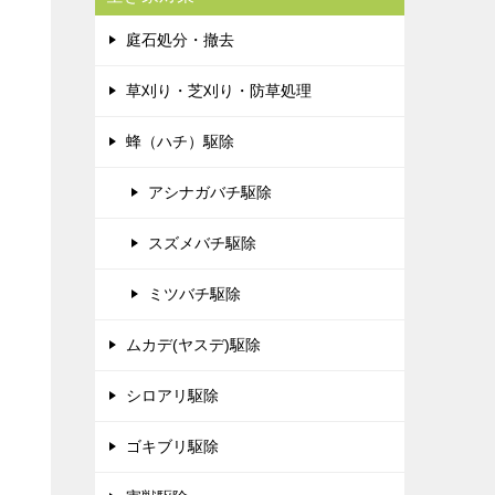
庭石処分・撤去
草刈り・芝刈り・防草処理
蜂（ハチ）駆除
アシナガバチ駆除
スズメバチ駆除
ミツバチ駆除
ムカデ(ヤスデ)駆除
シロアリ駆除
ゴキブリ駆除