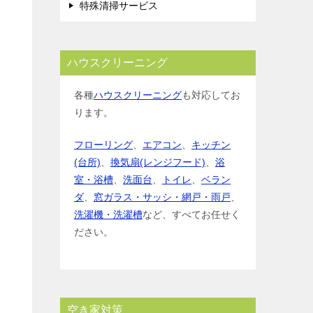
特殊清掃サービス
ハウスクリーニング
各種
ハウスクリーニング
も対応してお
ります。
フローリング
、
エアコン
、
キッチン
(台所)
、
換気扇(レンジフード)
、
浴
室・浴槽
、
洗面台
、
トイレ
、
ベラン
ダ
、
窓ガラス・サッシ・網戸・雨戸
、
洗濯機・洗濯槽
など、すべてお任せく
ださい。
空き家対策