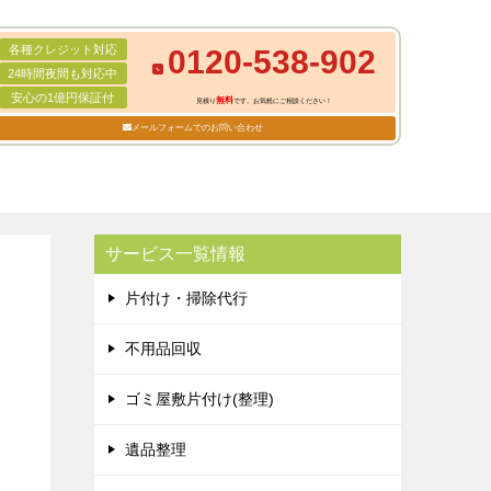
各種クレジット対応
0120-538-902
24時間夜間も対応中
安心の1億円保証付
無料
見積り
です。お気軽にご相談ください！
メールフォームでのお問い合わせ
サービス一覧情報
片付け・掃除代行
不用品回収
ゴミ屋敷片付け(整理)
遺品整理