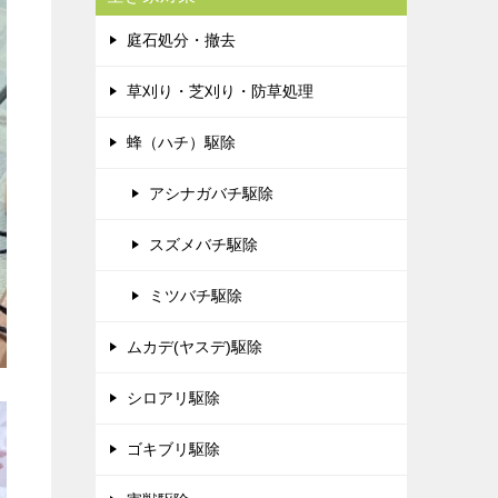
庭石処分・撤去
草刈り・芝刈り・防草処理
蜂（ハチ）駆除
アシナガバチ駆除
スズメバチ駆除
ミツバチ駆除
ムカデ(ヤスデ)駆除
シロアリ駆除
ゴキブリ駆除