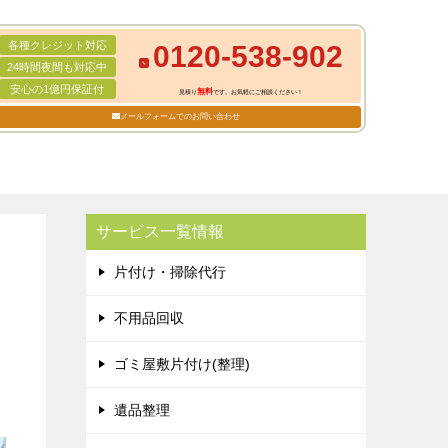
各種クレジット対応
0120-538-902
24時間夜間も対応中
安心の1億円保証付
無料
見積り
です。お気軽にご相談ください！
メールフォームでのお問い合わせ
サービス一覧情報
片付け・掃除代行
不用品回収
ゴミ屋敷片付け(整理)
遺品整理