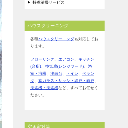
特殊清掃サービス
ハウスクリーニング
各種
ハウスクリーニング
も対応してお
ります。
フローリング
、
エアコン
、
キッチン
(台所)
、
換気扇(レンジフード)
、
浴
室・浴槽
、
洗面台
、
トイレ
、
ベラン
ダ
、
窓ガラス・サッシ・網戸・雨戸
、
洗濯機・洗濯槽
など、すべてお任せく
ださい。
空き家対策