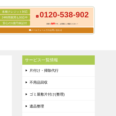
各種クレジット対応
0120-538-902
24時間夜間も対応中
安心の1億円保証付
無料
見積り
です。お気軽にご相談ください！
メールフォームでのお問い合わせ
サービス一覧情報
片付け・掃除代行
不用品回収
ゴミ屋敷片付け(整理)
遺品整理