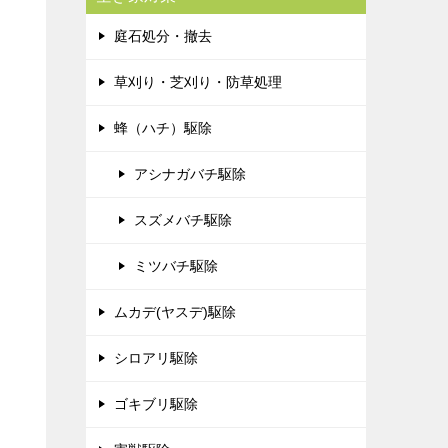
庭石処分・撤去
草刈り・芝刈り・防草処理
蜂（ハチ）駆除
アシナガバチ駆除
スズメバチ駆除
ミツバチ駆除
ムカデ(ヤスデ)駆除
シロアリ駆除
ゴキブリ駆除