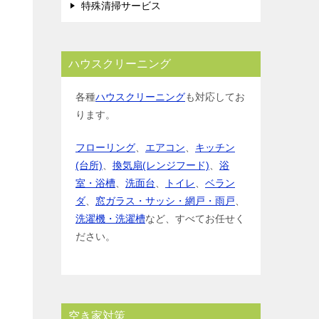
特殊清掃サービス
ハウスクリーニング
各種
ハウスクリーニング
も対応してお
ります。
フローリング
、
エアコン
、
キッチン
(台所)
、
換気扇(レンジフード)
、
浴
室・浴槽
、
洗面台
、
トイレ
、
ベラン
ダ
、
窓ガラス・サッシ・網戸・雨戸
、
洗濯機・洗濯槽
など、すべてお任せく
ださい。
空き家対策