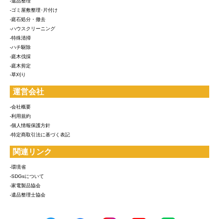
-遺品整理
-ゴミ屋敷整理･片付け
-庭石処分・撤去
-ハウスクリーニング
-特殊清掃
-ハチ駆除
-庭木伐採
-庭木剪定
-草刈り
運営会社
-会社概要
-利用規約
-個人情報保護方針
-特定商取引法に基づく表記
関連リンク
-環境省
-SDGsについて
-家電製品協会
-遺品整理士協会