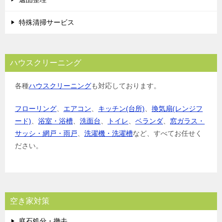
特殊清掃サービス
ハウスクリーニング
各種
ハウスクリーニング
も対応しております。
フローリング
、
エアコン
、
キッチン(台所)
、
換気扇(レンジフ
ード)
、
浴室・浴槽
、
洗面台
、
トイレ
、
ベランダ
、
窓ガラス・
サッシ・網戸・雨戸
、
洗濯機・洗濯槽
など、すべてお任せく
ださい。
空き家対策
庭石処分・撤去