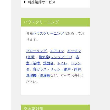
特殊清掃サービス
ハウスクリーニング
各種
ハウスクリーニング
も対応してお
ります。
フローリング
、
エアコン
、
キッチン
(台所)
、
換気扇(レンジフード)
、
浴
室・浴槽
、
洗面台
、
トイレ
、
ベラン
ダ
、
窓ガラス・サッシ・網戸・雨戸
、
洗濯機・洗濯槽
など、すべてお任せく
ださい。
空き家対策