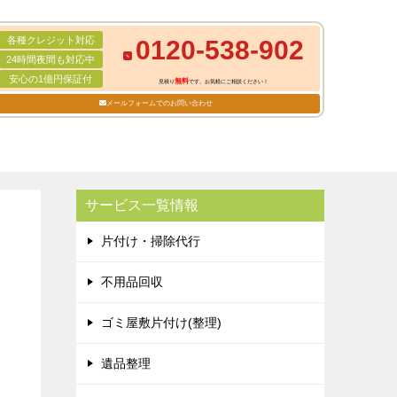
各種クレジット対応
0120-538-902
24時間夜間も対応中
安心の1億円保証付
無料
見積り
です。お気軽にご相談ください！
メールフォームでのお問い合わせ
サービス一覧情報
片付け・掃除代行
不用品回収
ゴミ屋敷片付け(整理)
遺品整理