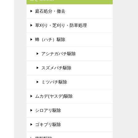
庭石処分・撤去
草刈り・芝刈り・防草処理
蜂（ハチ）駆除
アシナガバチ駆除
スズメバチ駆除
ミツバチ駆除
ムカデ(ヤスデ)駆除
シロアリ駆除
ゴキブリ駆除