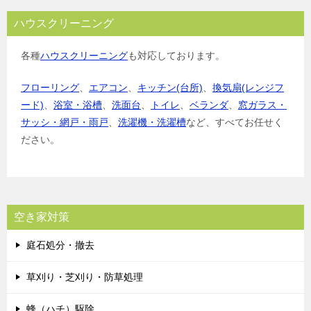
ハウスクリーニング
各種
ハウスクリーニング
も対応しております。
フローリング
、
エアコン
、
キッチン(台所)
、
換気扇(レンジフ
ード)
、
浴室・浴槽
、
洗面台
、
トイレ
、
ベランダ
、
窓ガラス・
サッシ・網戸・雨戸
、
洗濯機・洗濯槽
など、すべてお任せく
ださい。
空き家対策
庭石処分・撤去
草刈り・芝刈り・防草処理
蜂（ハチ）駆除