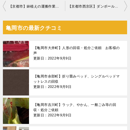
投
【京都市】鉢植えの運搬作業ご依頼 お客様の声
【京都市西京区】ダンボールの回収・処分ご依頼 お客様の声
稿
ナ
亀岡市の最新クチコミ
ビ
ゲ
【亀岡市大井町】人形の回収・処分ご依頼 お客様の
ー
声
更新日：2022年9月9日
シ
ョ
【亀岡市余部町】折り畳みベッド、シングルベッドマ
ン
ットレスの回収
更新日：2022年9月9日
【亀岡市吉川町】ラック、やかん、一般ごみ等の回
収・処分ご依頼
更新日：2022年9月9日