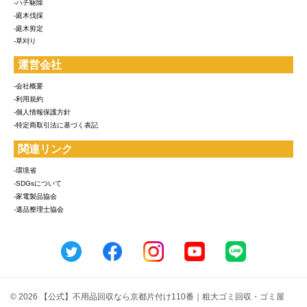
-ハチ駆除
-庭木伐採
-庭木剪定
-草刈り
運営会社
-会社概要
-利用規約
-個人情報保護方針
-特定商取引法に基づく表記
関連リンク
-環境省
-SDGsについて
-家電製品協会
-遺品整理士協会
© 2026 【公式】不用品回収なら京都片付け110番｜粗大ゴミ回収・ゴミ屋