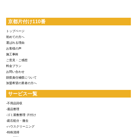
京都片付け110番
トップページ
初めての方へ
選ばれる理由
お客様の声
施工事例
ご意見・ご感想
料金プラン
お問い合わせ
賠償責任補償について
加盟希望の業者の方へ
サービス一覧
-不用品回収
-遺品整理
-ゴミ屋敷整理･片付け
-庭石処分・撤去
-ハウスクリーニング
-特殊清掃