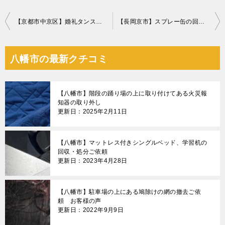
投
【京都市中京区】婚礼タンスの回収・処分ご依頼 お客様の声
【長岡京市】スプレー缶の回収・処分ご依頼 お客様の声
稿
ナ
八幡市の最新クチコミ
ビ
ゲ
【八幡市】階段の踊り場の上に取り付けてある火災報
ー
知器の取り外し
更新日：2025年2月11日
シ
ョ
【八幡市】マットレス付きシングルベッド、学習机の
ン
回収・処分ご依頼
更新日：2023年4月28日
【八幡市】駐車場の上にある鳩除けの網の撤去ご依
頼 お客様の声
更新日：2022年9月9日