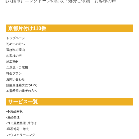
【八幡市】エレクトーンの回収・処分ご依頼 お客様の声
京都片付け110番
トップページ
初めての方へ
選ばれる理由
お客様の声
施工事例
ご意見・ご感想
料金プラン
お問い合わせ
賠償責任補償について
加盟希望の業者の方へ
サービス一覧
-不用品回収
-遺品整理
-ゴミ屋敷整理･片付け
-庭石処分・撤去
-ハウスクリーニング