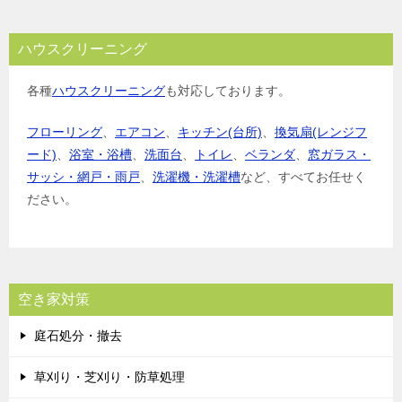
ハウスクリーニング
各種
ハウスクリーニング
も対応しております。
フローリング
、
エアコン
、
キッチン(台所)
、
換気扇(レンジフ
ード)
、
浴室・浴槽
、
洗面台
、
トイレ
、
ベランダ
、
窓ガラス・
サッシ・網戸・雨戸
、
洗濯機・洗濯槽
など、すべてお任せく
ださい。
空き家対策
庭石処分・撤去
草刈り・芝刈り・防草処理