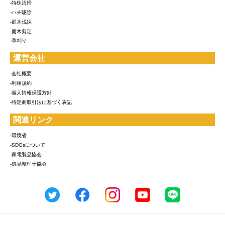
-特殊清掃
-ハチ駆除
-庭木伐採
-庭木剪定
-草刈り
運営会社
-会社概要
-利用規約
-個人情報保護方針
-特定商取引法に基づく表記
関連リンク
-環境省
-SDGsについて
-家電製品協会
-遺品整理士協会