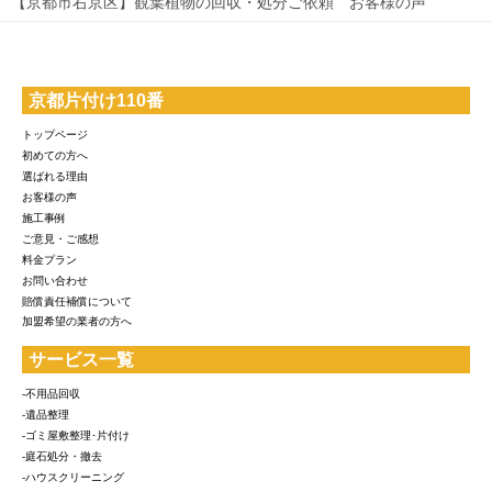
【京都市右京区】観葉植物の回収・処分ご依頼 お客様の声
京都片付け110番
トップページ
初めての方へ
選ばれる理由
お客様の声
施工事例
ご意見・ご感想
料金プラン
お問い合わせ
賠償責任補償について
加盟希望の業者の方へ
サービス一覧
-不用品回収
-遺品整理
-ゴミ屋敷整理･片付け
-庭石処分・撤去
-ハウスクリーニング