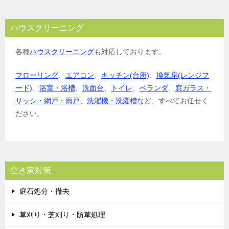
ハウスクリーニング
各種
ハウスクリーニング
も対応しております。
フローリング
、
エアコン
、
キッチン(台所)
、
換気扇(レンジフ
ード)
、
浴室・浴槽
、
洗面台
、
トイレ
、
ベランダ
、
窓ガラス・
サッシ・網戸・雨戸
、
洗濯機・洗濯槽
など、すべてお任せく
ださい。
空き家対策
庭石処分・撤去
草刈り・芝刈り・防草処理