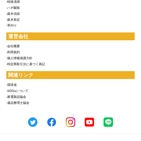
-特殊清掃
-ハチ駆除
-庭木伐採
-庭木剪定
-草刈り
運営会社
-会社概要
-利用規約
-個人情報保護方針
-特定商取引法に基づく表記
関連リンク
-環境省
-SDGsについて
-家電製品協会
-遺品整理士協会