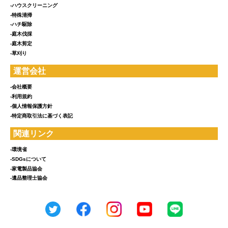
-ハウスクリーニング
-特殊清掃
-ハチ駆除
-庭木伐採
-庭木剪定
-草刈り
運営会社
-会社概要
-利用規約
-個人情報保護方針
-特定商取引法に基づく表記
関連リンク
-環境省
-SDGsについて
-家電製品協会
-遺品整理士協会