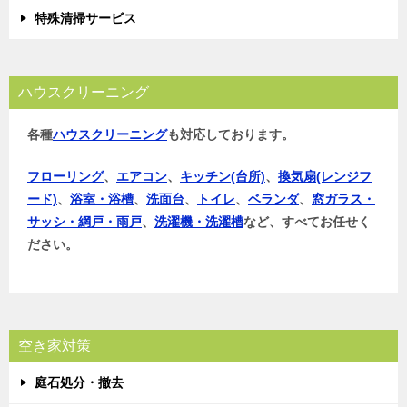
特殊清掃サービス
ハウスクリーニング
各種
ハウスクリーニング
も対応しております。
フローリング
、
エアコン
、
キッチン(台所)
、
換気扇(レンジフ
ード)
、
浴室・浴槽
、
洗面台
、
トイレ
、
ベランダ
、
窓ガラス・
サッシ・網戸・雨戸
、
洗濯機・洗濯槽
など、すべてお任せく
ださい。
空き家対策
庭石処分・撤去