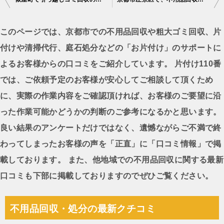
稿
ナ
このページでは、京都市での不用品回収や粗大ゴミ回収、片
ビ
付けや清掃代行、庭石処分などの「お片付け」のサポートに
ゲ
よるお客様からの口コミをご紹介しています。 片付け110番
ー
では、ご依頼予定のお客様が安心してご相談して頂くため
シ
に、実際の作業内容をご確認頂ければ、お客様のご要望に沿
ョ
った作業可能かどうかの判断のご参考になるかと思います。
ン
良い結果のアンケートだけではなく、遺憾ながらご不満で終
わってしまったお客様の声を「正直」に「口コミ情報」で掲
載しております。 また、他地域での不用品回収に関する最新
口コミも下部に掲載しておりますのでぜひご覧ください。
不用品回収・処分の最新クチコミ