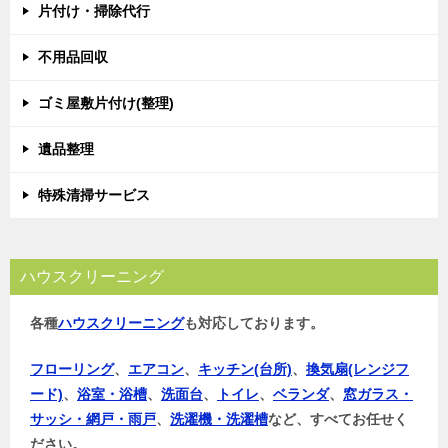
片付け・掃除代行
不用品回収
ゴミ屋敷片付け(整理)
遺品整理
特殊清掃サービス
ハウスクリーニング
各種
ハウスクリーニング
も対応しております。
フローリング
、
エアコン
、
キッチン(台所)
、
換気扇(レンジフ
ード)
、
浴室・浴槽
、
洗面台
、
トイレ
、
ベランダ
、
窓ガラス・
サッシ・網戸・雨戸
、
洗濯機・洗濯槽
など、すべてお任せく
ださい。