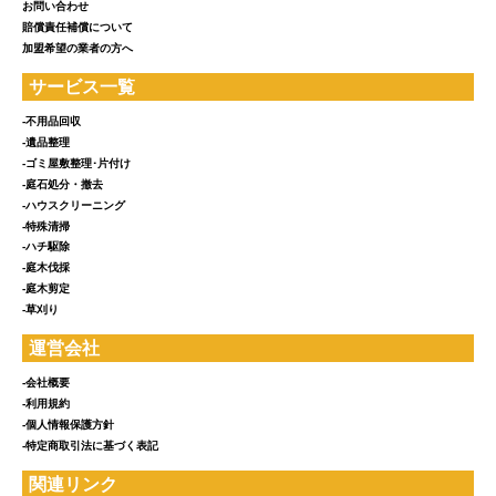
お問い合わせ
賠償責任補償について
加盟希望の業者の方へ
サービス一覧
-不用品回収
-遺品整理
-ゴミ屋敷整理･片付け
-庭石処分・撤去
-ハウスクリーニング
-特殊清掃
-ハチ駆除
-庭木伐採
-庭木剪定
-草刈り
運営会社
-会社概要
-利用規約
-個人情報保護方針
-特定商取引法に基づく表記
関連リンク