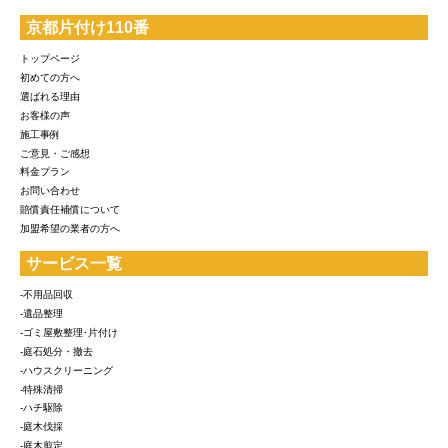
京都片付け110番
トップページ
初めての方へ
選ばれる理由
お客様の声
施工事例
ご意見・ご感想
料金プラン
お問い合わせ
賠償責任補償について
加盟希望の業者の方へ
サービス一覧
-不用品回収
-遺品整理
-ゴミ屋敷整理･片付け
-庭石処分・撤去
-ハウスクリーニング
-特殊清掃
-ハチ駆除
-庭木伐採
-庭木剪定