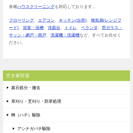
各種
ハウスクリーニング
も対応しております。
フローリング
、
エアコン
、
キッチン(台所)
、
換気扇(レンジフ
ード)
、
浴室・浴槽
、
洗面台
、
トイレ
、
ベランダ
、
窓ガラス・
サッシ・網戸・雨戸
、
洗濯機・洗濯槽
など、すべてお任せく
ださい。
空き家対策
庭石処分・撤去
草刈り・芝刈り・防草処理
蜂（ハチ）駆除
アシナガバチ駆除