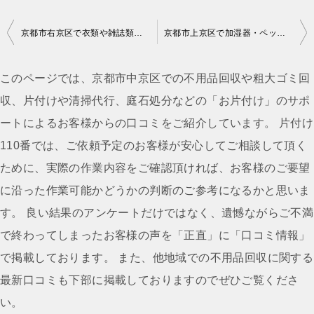
投
京都市右京区で衣類や雑誌類の回収のご依頼 お客様の声
京都市上京区で加湿器・ペットゲージ・水槽などの回収のご依頼 お客様の声
稿
ナ
このページでは、京都市中京区での不用品回収や粗大ゴミ回
ビ
収、片付けや清掃代行、庭石処分などの「お片付け」のサポ
ゲ
ートによるお客様からの口コミをご紹介しています。 片付け
ー
110番では、ご依頼予定のお客様が安心してご相談して頂く
シ
ために、実際の作業内容をご確認頂ければ、お客様のご要望
ョ
に沿った作業可能かどうかの判断のご参考になるかと思いま
ン
す。 良い結果のアンケートだけではなく、遺憾ながらご不満
で終わってしまったお客様の声を「正直」に「口コミ情報」
で掲載しております。 また、他地域での不用品回収に関する
最新口コミも下部に掲載しておりますのでぜひご覧くださ
い。