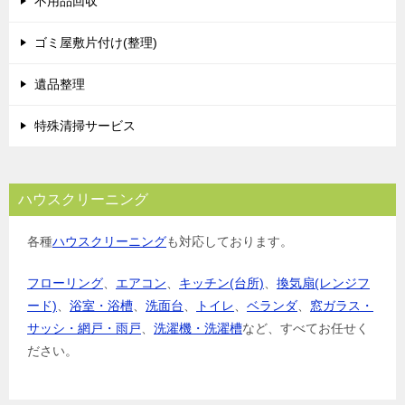
不用品回収
ゴミ屋敷片付け(整理)
遺品整理
特殊清掃サービス
ハウスクリーニング
各種
ハウスクリーニング
も対応しております。
フローリング
、
エアコン
、
キッチン(台所)
、
換気扇(レンジフ
ード)
、
浴室・浴槽
、
洗面台
、
トイレ
、
ベランダ
、
窓ガラス・
サッシ・網戸・雨戸
、
洗濯機・洗濯槽
など、すべてお任せく
ださい。