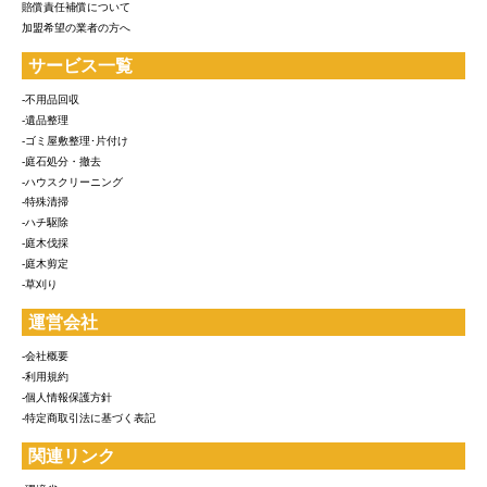
賠償責任補償について
加盟希望の業者の方へ
サービス一覧
-不用品回収
-遺品整理
-ゴミ屋敷整理･片付け
-庭石処分・撤去
-ハウスクリーニング
-特殊清掃
-ハチ駆除
-庭木伐採
-庭木剪定
-草刈り
運営会社
-会社概要
-利用規約
-個人情報保護方針
-特定商取引法に基づく表記
関連リンク