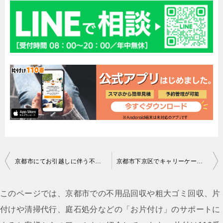
投
京都市にてお引越しに伴う不用品回収（冷蔵庫）のご依頼 匿名希望様の声
京都市下京区でキャリーケース回収ご依頼の匿名希望様
稿
ナ
このページでは、京都市での不用品回収や粗大ゴミ回収、片
ビ
付けや清掃代行、庭石処分などの「お片付け」のサポートに