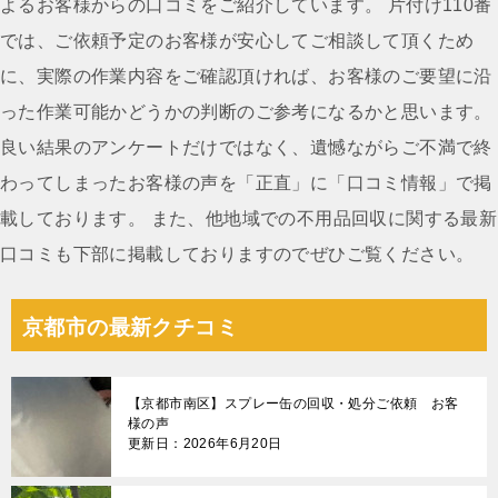
ゲ
よるお客様からの口コミをご紹介しています。 片付け110番
ー
では、ご依頼予定のお客様が安心してご相談して頂くため
シ
に、実際の作業内容をご確認頂ければ、お客様のご要望に沿
ョ
った作業可能かどうかの判断のご参考になるかと思います。
ン
良い結果のアンケートだけではなく、遺憾ながらご不満で終
わってしまったお客様の声を「正直」に「口コミ情報」で掲
載しております。 また、他地域での不用品回収に関する最新
口コミも下部に掲載しておりますのでぜひご覧ください。
京都市の最新クチコミ
【京都市南区】スプレー缶の回収・処分ご依頼 お客
様の声
更新日：2026年6月20日