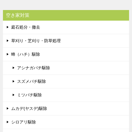
空き家対策
庭石処分・撤去
草刈り・芝刈り・防草処理
蜂（ハチ）駆除
アシナガバチ駆除
スズメバチ駆除
ミツバチ駆除
ムカデ(ヤスデ)駆除
シロアリ駆除