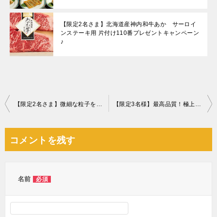
【限定2名さま】北海道産神内和牛あか サーロイ
ンステーキ用 片付け110番プレゼントキャンペーン
♪
投
【限定2名さま】微細な粒子を自動で99.95%除去！ダイソンPure Hot + Cool Link
【限定3名様】最高品質！極上の贅沢！静岡県産クラウンマスクメロン
稿
ナ
コメントを残す
ビ
ゲ
ー
名前
必須
シ
ョ