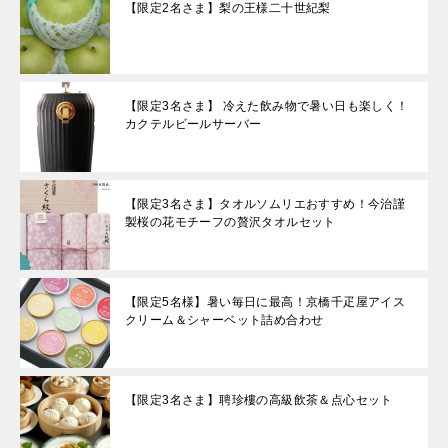
【限定2名さま】梨の王様二十世紀梨
【限定3名さま】 冷えた飲み物で暑い日も楽しく！
カクテルビールサーバー
【限定3名さま】タオルソムリエおすすめ！今治謹
製桜の花モチーフの贅沢タオルセット
【限定5名様】暑い毎日に最高！京橋千疋屋アイス
クリーム＆シャーベット詰め合わせ
【限定3名さま】聘珍樓の高級飲茶＆点心セット