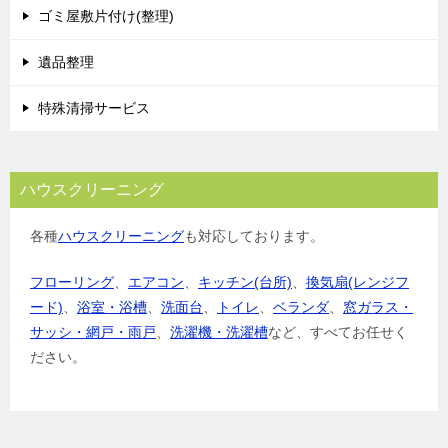
ゴミ屋敷片付け(整理)
遺品整理
特殊清掃サービス
ハウスクリーニング
各種
ハウスクリーニング
も対応しております。
フローリング
、
エアコン
、
キッチン(台所)
、
換気扇(レンジフ
ード)
、
浴室・浴槽
、
洗面台
、
トイレ
、
ベランダ
、
窓ガラス・
サッシ・網戸・雨戸
、
洗濯機・洗濯槽
など、すべてお任せく
ださい。