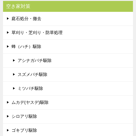
空き家対策
庭石処分・撤去
草刈り・芝刈り・防草処理
蜂（ハチ）駆除
アシナガバチ駆除
スズメバチ駆除
ミツバチ駆除
ムカデ(ヤスデ)駆除
シロアリ駆除
ゴキブリ駆除