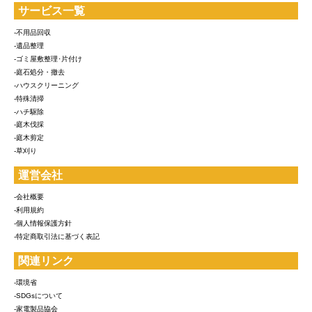
サービス一覧
-不用品回収
-遺品整理
-ゴミ屋敷整理･片付け
-庭石処分・撤去
-ハウスクリーニング
-特殊清掃
-ハチ駆除
-庭木伐採
-庭木剪定
-草刈り
運営会社
-会社概要
-利用規約
-個人情報保護方針
-特定商取引法に基づく表記
関連リンク
-環境省
-SDGsについて
-家電製品協会