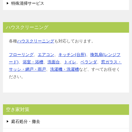
特殊清掃サービス
ハウスクリーニング
各種
ハウスクリーニング
も対応しております。
フローリング
、
エアコン
、
キッチン(台所)
、
換気扇(レンジフ
ード)
、
浴室・浴槽
、
洗面台
、
トイレ
、
ベランダ
、
窓ガラス・
サッシ・網戸・雨戸
、
洗濯機・洗濯槽
など、すべてお任せく
ださい。
空き家対策
庭石処分・撤去