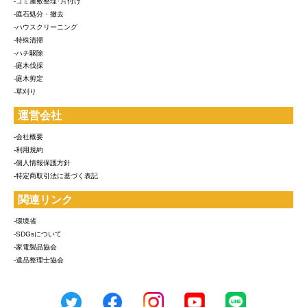
-ゴミ屋敷整理･片付け
-庭石処分・撤去
-ハウスクリーニング
-特殊清掃
-ハチ駆除
-庭木伐採
-庭木剪定
-草刈り
運営会社
-会社概要
-利用規約
-個人情報保護方針
-特定商取引法に基づく表記
関連リンク
-環境省
-SDGsについて
-家電製品協会
-遺品整理士協会