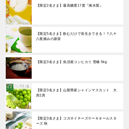
【限定2名さま】最高糖度17度『南水梨』
【限定5名さま】飲むだけで長生きできる！？八十
八夜摘みの新茶
【限定3名さま】魚沼産コシヒカリ 雪椿 5kg
【限定3名さま】山梨県産シャインマスカット 大
房2房
【限定3名さま】コガネイチーズケーキオールスタ
ーズ 秋