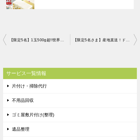
投
【限定5名】1玉500g超!!世界一大きなリンゴ(5kg1箱) 片付け110番プレゼント！
【限定5名さま】産地直送！ドドンと約7kg！愛媛みかん 片付け110番プレゼント！
稿
ナ
ビ
サービス一覧情報
ゲ
片付け・掃除代行
ー
シ
不用品回収
ョ
ゴミ屋敷片付け(整理)
ン
遺品整理