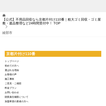
【公式】不用品回収なら京都片付け110番｜粗大ゴミ回収・ゴミ屋
敷・遺品整理など24時間受付中！
TOP
綾部市
京都片付け110番
トップページ
初めての方へ
選ばれる理由
お客様の声
施工事例
ご意見・ご感想
料金プラン
お問い合わせ
賠償責任補償について
加盟希望の業者の方へ