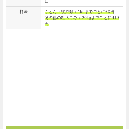
日）
料金
ふとん・寝具類：1kgまでごとに63円
その他の粗大ごみ：20kgまでごとに419
円