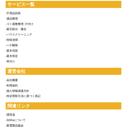
サービス一覧
-不用品回収
-遺品整理
-ゴミ屋敷整理･片付け
-庭石処分・撤去
-ハウスクリーニング
-特殊清掃
-ハチ駆除
-庭木伐採
-庭木剪定
-草刈り
運営会社
-会社概要
-利用規約
-個人情報保護方針
-特定商取引法に基づく表記
関連リンク
-環境省
-SDGsについて
-家電製品協会