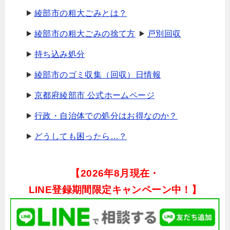
綾部市の粗大ごみとは？
綾部市の粗大ごみの捨て方
戸別回収
持ち込み処分
綾部市のゴミ収集（回収）日情報
京都府綾部市 公式ホームページ
行政・自治体での処分はお得なのか？
どうしても困ったら…？
【
2026年8月現在・
LINE登録期間限定キャンペーン中！】