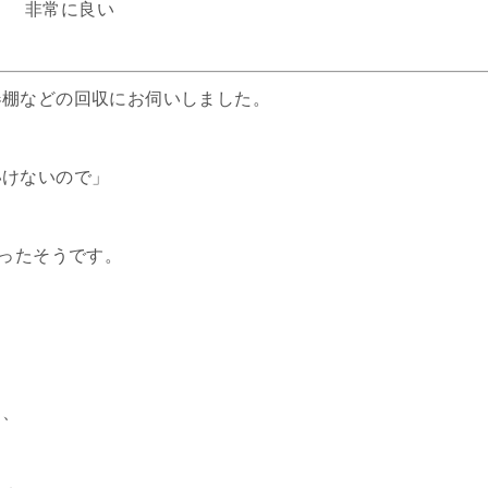
非常に良い
器棚などの回収にお伺いしました。
いけないので」
さったそうです。
し、