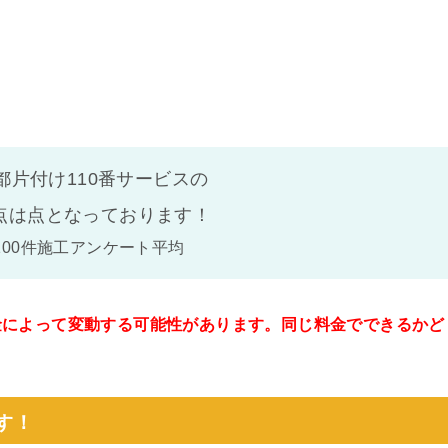
都片付け110番サービスの
点は
点となっております！
100件施工アンケート平均
金によって変動する可能性があります。同じ料金でできるかど
。
す！