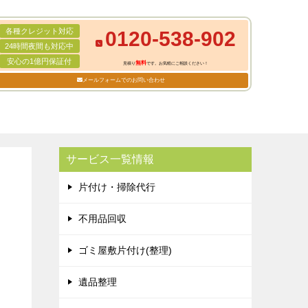
各種クレジット対応
0120-538-902
24時間夜間も対応中
安心の1億円保証付
無料
見積り
です。お気軽にご相談ください！
メールフォームでのお問い合わせ
サービス一覧情報
片付け・掃除代行
不用品回収
ゴミ屋敷片付け(整理)
遺品整理