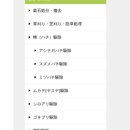
庭石処分・撤去
草刈り・芝刈り・防草処理
蜂（ハチ）駆除
アシナガバチ駆除
スズメバチ駆除
ミツバチ駆除
ムカデ(ヤスデ)駆除
シロアリ駆除
ゴキブリ駆除