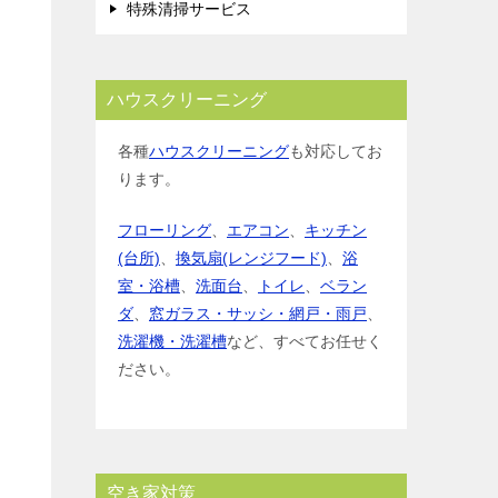
特殊清掃サービス
ハウスクリーニング
各種
ハウスクリーニング
も対応してお
ります。
フローリング
、
エアコン
、
キッチン
(台所)
、
換気扇(レンジフード)
、
浴
室・浴槽
、
洗面台
、
トイレ
、
ベラン
ダ
、
窓ガラス・サッシ・網戸・雨戸
、
洗濯機・洗濯槽
など、すべてお任せく
ださい。
空き家対策