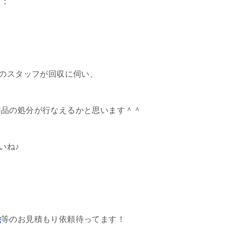
…；
社のスタッフが回収に伺い、
用品の処分が行なえるかと思います＾＾
いね♪
除
等のお見積もり依頼待ってます！